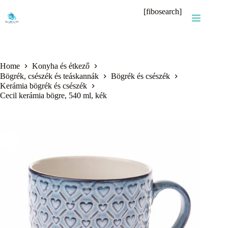
Skip
[fibosearch]
to
content
Home
Konyha és étkező
Bögrék, csészék és teáskannák
Bögrék és csészék
Kerámia bögrék és csészék
Cecil kerámia bögre, 540 ml, kék