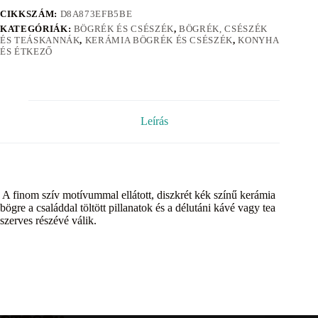
CIKKSZÁM:
D8A873EFB5BE
KATEGÓRIÁK:
BÖGRÉK ÉS CSÉSZÉK
,
BÖGRÉK, CSÉSZÉK
ÉS TEÁSKANNÁK
,
KERÁMIA BÖGRÉK ÉS CSÉSZÉK
,
KONYHA
ÉS ÉTKEZŐ
Leírás
A finom szív motívummal ellátott, diszkrét kék színű kerámia
bögre a családdal töltött pillanatok és a délutáni kávé vagy tea
szerves részévé válik.