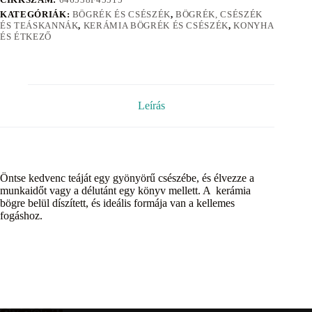
KATEGÓRIÁK:
BÖGRÉK ÉS CSÉSZÉK
,
BÖGRÉK, CSÉSZÉK
ÉS TEÁSKANNÁK
,
KERÁMIA BÖGRÉK ÉS CSÉSZÉK
,
KONYHA
ÉS ÉTKEZŐ
Leírás
Öntse kedvenc teáját egy gyönyörű csészébe, és élvezze a
munkaidőt vagy a délutánt egy könyv mellett. A kerámia
bögre belül díszített, és ideális formája van a kellemes
fogáshoz.