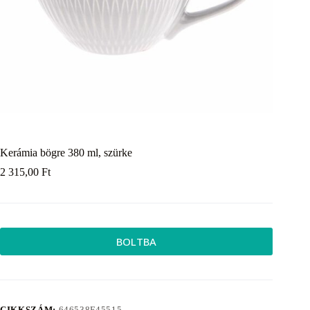
Kerámia bögre 380 ml, szürke
2 315,00
Ft
BOLTBA
CIKKSZÁM:
646538F45515