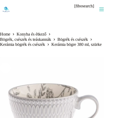
Skip
[fibosearch]
to
content
Home
Konyha és étkező
Bögrék, csészék és teáskannák
Bögrék és csészék
Kerámia bögrék és csészék
Kerámia bögre 380 ml, szürke