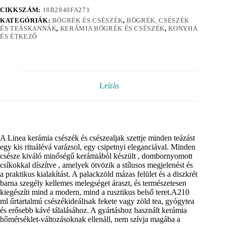
CIKKSZÁM:
18B2840FA271
KATEGÓRIÁK:
BÖGRÉK ÉS CSÉSZÉK
,
BÖGRÉK, CSÉSZÉK
ÉS TEÁSKANNÁK
,
KERÁMIA BÖGRÉK ÉS CSÉSZÉK
,
KONYHA
ÉS ÉTKEZŐ
Leírás
A Linea kerámia csészék és csészealjak szettje minden teázást
egy kis rituálévá varázsol, egy csipetnyi eleganciával. Minden
csésze kiváló minőségű kerámiából készült , dombornyomott
csíkokkal díszítve , amelyek ötvözik a stílusos megjelenést és
a praktikus kialakítást. A palackzöld mázas felület és a diszkrét
barna szegély kellemes melegséget áraszt, és természetesen
kiegészíti mind a modern, mind a rusztikus belső teret.A210
ml űrtartalmú csészékideálisak fekete vagy zöld tea, gyógytea
és erősebb kávé tálalásához. A gyártáshoz használt kerámia
hőmérséklet-változásoknak ellenáll, nem szívja magába a