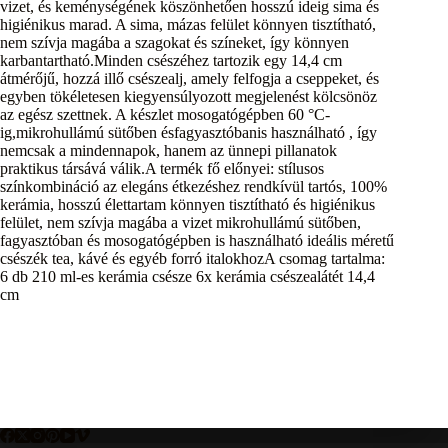
vizet, és keménységének köszönhetően hosszú ideig sima és
higiénikus marad. A sima, mázas felület könnyen tisztítható,
nem szívja magába a szagokat és színeket, így könnyen
karbantartható.Minden csészéhez tartozik egy 14,4 cm
átmérőjű, hozzá illő csészealj, amely felfogja a cseppeket, és
egyben tökéletesen kiegyensúlyozott megjelenést kölcsönöz
az egész szettnek. A készlet mosogatógépben 60 °C-
ig,mikrohullámú sütőben ésfagyasztóbanis használható , így
nemcsak a mindennapok, hanem az ünnepi pillanatok
praktikus társává válik.A termék fő előnyei: stílusos
színkombináció az elegáns étkezéshez rendkívül tartós, 100%
kerámia, hosszú élettartam könnyen tisztítható és higiénikus
felület, nem szívja magába a vizet mikrohullámú sütőben,
fagyasztóban és mosogatógépben is használható ideális méretű
csészék tea, kávé és egyéb forró italokhozA csomag tartalma:
6 db 210 ml-es kerámia csésze 6x kerámia csészealátét 14,4
cm