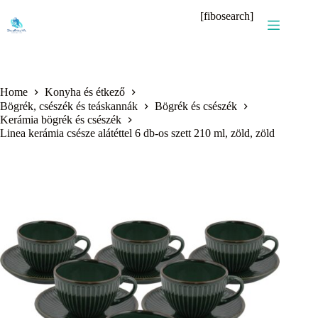
Skip
[fibosearch]
to
content
Home
Konyha és étkező
Bögrék, csészék és teáskannák
Bögrék és csészék
Kerámia bögrék és csészék
Linea kerámia csésze alátéttel 6 db-os szett 210 ml, zöld, zöld