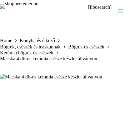
Skip
[fibosearch]
to
content
Home
Konyha és étkező
Bögrék, csészék és teáskannák
Bögrék és csészék
Kerámia bögrék és csészék
Macska 4 db-os kerámia csésze készlet állványon