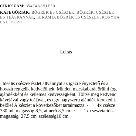
CIKKSZÁM:
354F4AA51E50
KATEGÓRIÁK:
BÖGRÉK ÉS CSÉSZÉK
,
BÖGRÉK, CSÉSZÉK
ÉS TEÁSKANNÁK
,
KERÁMIA BÖGRÉK ÉS CSÉSZÉK
,
KONYHA
ÉS ÉTKEZŐ
Leírás
Ideális csészekészlet állvánnyal az igazi kényeztető és a
hosszú reggelik kedvelőinek. Minden macskabarát örülni fog
ajándékként és kellemes kedvességként. Töltse meg kedvenc
kávéjával vagy teájával, és egy nagyszerű ajándék kerekedik
belőle! A készlet a következőket tartalmazza: · 4x csésze
330 ml, magasság 8,5, átmérő 8,5 cm. · 1x csészetartó –
magasság 27,5 cm, szélesség10 cm