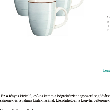
C
K
T
É
Leír
Ez a fényes kivitelű, csíkos kerámia bögrekészlet nagyszerű segítőtársa
színének és izgalmas kialakításának köszönhetően a konyha belterének s