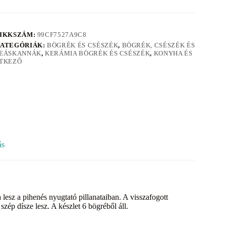
IKKSZÁM:
99CF7527A9C8
ATEGÓRIÁK:
BÖGRÉK ÉS CSÉSZÉK
,
BÖGRÉK, CSÉSZÉK ÉS
EÁSKANNÁK
,
KERÁMIA BÖGRÉK ÉS CSÉSZÉK
,
KONYHA ÉS
TKEZŐ
ás
 lesz a pihenés nyugtató pillanataiban. A visszafogott
zép dísze lesz. A készlet 6 bögréből áll.