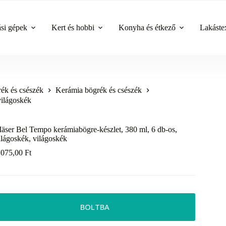
ási gépek
Kert és hobbi
Konyha és étkező
Lakástex
ék és csészék
Kerámia bögrék és csészék
világoskék
äser Bel Tempo kerámiabögre-készlet, 380 ml, 6 db-os,
ilágoskék, világoskék
 075,00
Ft
BOLTBA