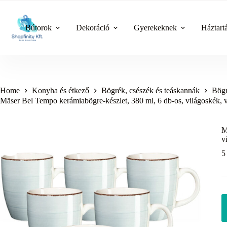
Skip
to
content
Bútorok
Dekoráció
Gyerekeknek
Háztart
Home
Konyha és étkező
Bögrék, csészék és teáskannák
Bögr
Mäser Bel Tempo kerámiabögre-készlet, 380 ml, 6 db-os, világoskék, 
M
v
5