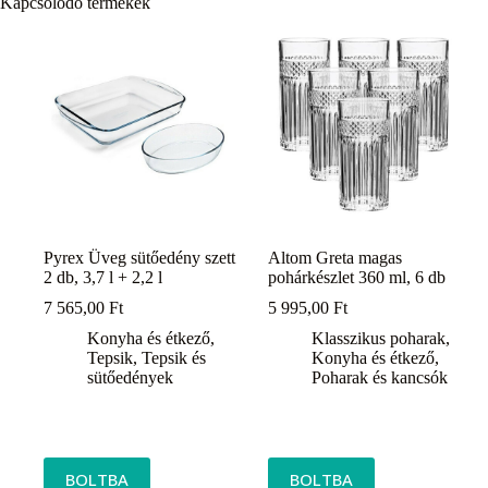
Kapcsolódó termékek
Pyrex Üveg sütőedény szett
Altom Greta magas
2 db, 3,7 l + 2,2 l
pohárkészlet 360 ml, 6 db
7 565,00
Ft
5 995,00
Ft
Konyha és étkező
,
Klasszikus poharak
,
Tepsik
,
Tepsik és
Konyha és étkező
,
sütőedények
Poharak és kancsók
BOLTBA
BOLTBA