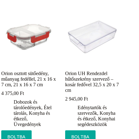
Orion osztott sütőedény,
Orion UH Rendezdel
műanyag fedéllel, 21 x 16 x
hűtőszekrény szervező –
7 cm, 21 x 16 x 7 cm
kosár fedővel 32,5 x 20 x 7
cm
4 375,00
Ft
2 945,00
Ft
Dobozok és
tárolóedények
,
Étel
Edénytartók és
tárolás
,
Konyha és
szervezők
,
Konyha
étkező
,
és étkező
,
Konyhai
Üvegedények
segédeszközök
BOLTBA
BOLTBA