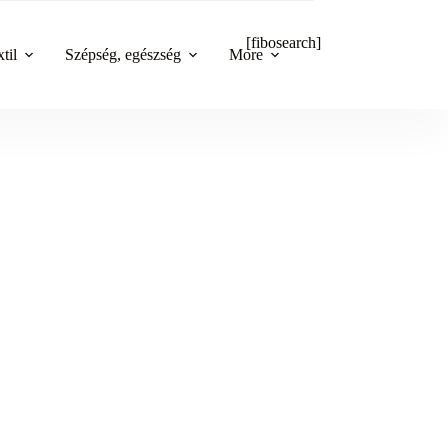
[fibosearch]
til
Szépség, egészség
More