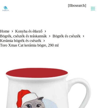
Skip
[fibosearch]
to
content
Home
Konyha és étkező
Bögrék, csészék és teáskannák
Bögrék és csészék
Kerámia bögrék és csészék
Toro Xmas Cat kerámia bögre, 290 ml