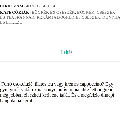
CIKKSZÁM:
4D7805E42EE4
KATEGÓRIÁK:
BÖGRÉK ÉS CSÉSZÉK
,
BÖGRÉK, CSÉSZÉK
ÉS TEÁSKANNÁK
,
KERÁMIA BÖGRÉK ÉS CSÉSZÉK
,
KONYHA
ÉS ÉTKEZŐ
Leírás
Forró csokoládé, illatos tea vagy krémes cappuccino? Egy
gyönyörű, vidám karácsonyi motívummal díszített bögréből
még jobban élvezheti kedvenc italát. És a megfelelő ünnepi
hangulatba kerül.