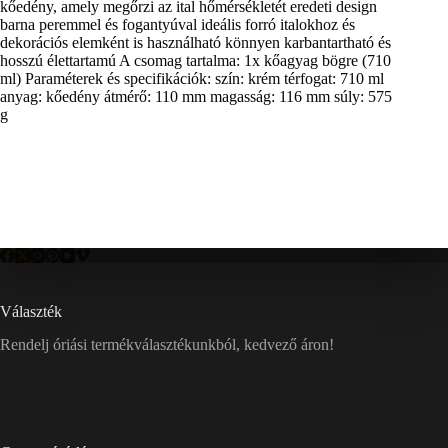
kőedény, amely megőrzi az ital hőmérsékletét eredeti design
barna peremmel és fogantyúval ideális forró italokhoz és
dekorációs elemként is használható könnyen karbantartható és
hosszú élettartamú A csomag tartalma: 1x kőagyag bögre (710
ml) Paraméterek és specifikációk: szín: krém térfogat: 710 ml
anyag: kőedény átmérő: 110 mm magasság: 116 mm súly: 575
g
Választék
Rendelj óriási termékválasztékunkból, kedvező áron!