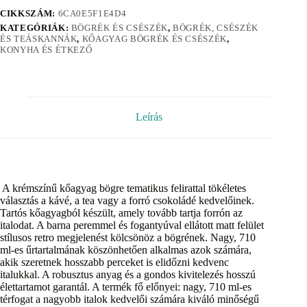
CIKKSZÁM:
6CA0E5F1E4D4
KATEGÓRIÁK:
BÖGRÉK ÉS CSÉSZÉK
,
BÖGRÉK, CSÉSZÉK
ÉS TEÁSKANNÁK
,
KŐAGYAG BÖGRÉK ÉS CSÉSZÉK
,
KONYHA ÉS ÉTKEZŐ
Leírás
A krémszínű kőagyag bögre tematikus felirattal tökéletes
választás a kávé, a tea vagy a forró csokoládé kedvelőinek.
Tartós kőagyagból készült, amely tovább tartja forrón az
italodat. A barna peremmel és fogantyúval ellátott matt felület
stílusos retro megjelenést kölcsönöz a bögrének. Nagy, 710
ml-es űrtartalmának köszönhetően alkalmas azok számára,
akik szeretnek hosszabb perceket is elidőzni kedvenc
italukkal. A robusztus anyag és a gondos kivitelezés hosszú
élettartamot garantál. A termék fő előnyei: nagy, 710 ml-es
térfogat a nagyobb italok kedvelői számára kiváló minőségű