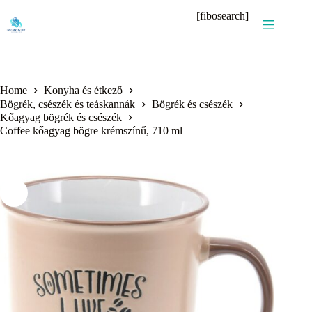
Skip
[fibosearch]
to
content
Home
Konyha és étkező
Bögrék, csészék és teáskannák
Bögrék és csészék
Kőagyag bögrék és csészék
Coffee kőagyag bögre krémszínű, 710 ml