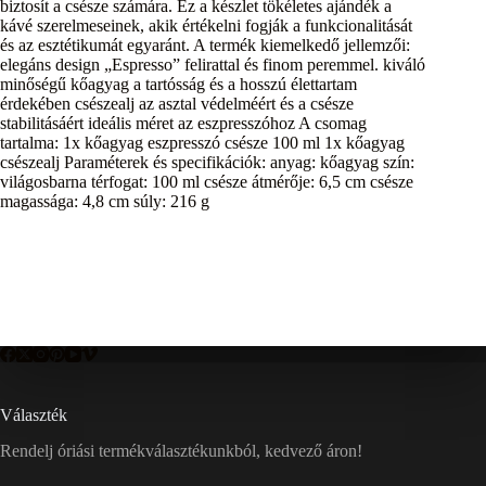
biztosít a csésze számára. Ez a készlet tökéletes ajándék a
kávé szerelmeseinek, akik értékelni fogják a funkcionalitását
és az esztétikumát egyaránt. A termék kiemelkedő jellemzői:
elegáns design „Espresso” felirattal és finom peremmel. kiváló
minőségű kőagyag a tartósság és a hosszú élettartam
érdekében csészealj az asztal védelméért és a csésze
stabilitásáért ideális méret az eszpresszóhoz A csomag
tartalma: 1x kőagyag eszpresszó csésze 100 ml 1x kőagyag
csészealj Paraméterek és specifikációk: anyag: kőagyag szín:
világosbarna térfogat: 100 ml csésze átmérője: 6,5 cm csésze
magassága: 4,8 cm súly: 216 g
Választék
Rendelj óriási termékválasztékunkból, kedvező áron!