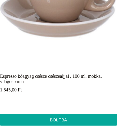
Espresso kőagyag csésze csészealjjal , 100 ml, mokka,
világosbarna
1 545,00
Ft
BOLTBA