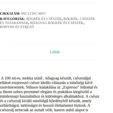
CIKKSZÁM:
09C3259CA991
KATEGÓRIÁK:
BÖGRÉK ÉS CSÉSZÉK
,
BÖGRÉK, CSÉSZÉK
ÉS TEÁSKANNÁK
,
KŐAGYAG BÖGRÉK ÉS CSÉSZÉK
,
KONYHA ÉS ÉTKEZŐ
Leírás
A 100 ml-es, mokka színű , kőagyag készült, csészealjjal
ellátott eszpresszó csésze ideális választás a minőségi kávé
szerelmeseinek. Stílusos kialakítása az „Espresso” felirattal és
a finom színes peremmel elegáns és praktikus kiegészítő a
mindennapi használathoz és különleges alkalmakhoz. A csésze
és a csészealj kiváló minőségű kőedényből készült, amely
szilárdságot, tartósságot és hosszú élettartamot biztosít. A
csészealj nemcsak az asztalt védi, hanem stabil alapot is