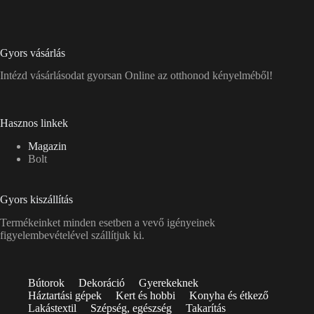
Gyors vásárlás
Intézd vásárlásodat gyorsan Online az otthonod kényelméből!
Hasznos linkek
Magazin
Bolt
Gyors kiszállítás
Termékeinket minden esetben a vevő igényeinek
figyelembevételével szállítjuk ki.
Bútorok
Dekoráció
Gyerekeknek
Háztartási gépek
Kert és hobbi
Konyha és étkező
Lakástextil
Szépség, egészség
Takarítás