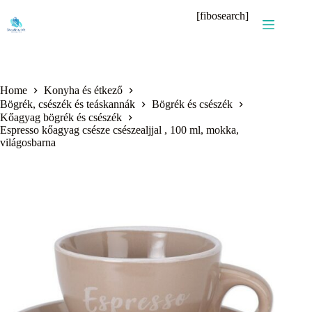
Skip
[fibosearch]
to
content
Home
Konyha és étkező
Bögrék, csészék és teáskannák
Bögrék és csészék
Kőagyag bögrék és csészék
Espresso kőagyag csésze csészealjjal , 100 ml, mokka,
világosbarna