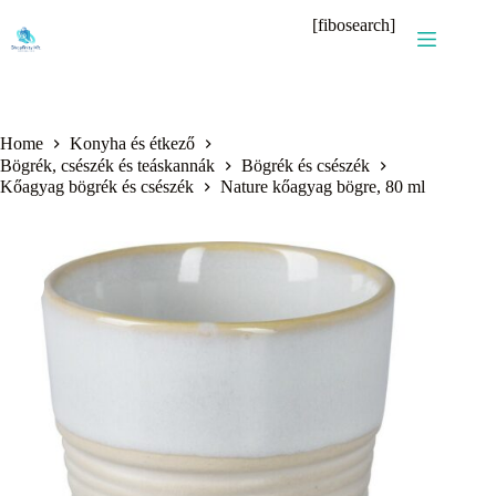
Skip
[fibosearch]
to
content
Home
Konyha és étkező
Bögrék, csészék és teáskannák
Bögrék és csészék
Kőagyag bögrék és csészék
Nature kőagyag bögre, 80 ml