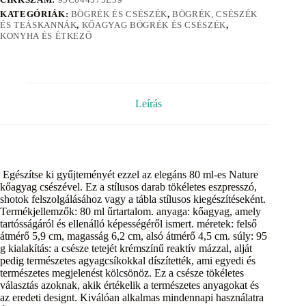
KATEGÓRIÁK:
BÖGRÉK ÉS CSÉSZÉK
,
BÖGRÉK, CSÉSZÉK
ÉS TEÁSKANNÁK
,
KŐAGYAG BÖGRÉK ÉS CSÉSZÉK
,
KONYHA ÉS ÉTKEZŐ
Leírás
Egészítse ki gyűjteményét ezzel az elegáns 80 ml-es Nature
kőagyag csészével. Ez a stílusos darab tökéletes eszpresszó,
shotok felszolgálásához vagy a tábla stílusos kiegészítéseként.
Termékjellemzők: 80 ml űrtartalom. anyaga: kőagyag, amely
tartósságáról és ellenálló képességéről ismert. méretek: felső
átmérő 5,9 cm, magasság 6,2 cm, alsó átmérő 4,5 cm. súly: 95
g kialakítás: a csésze tetejét krémszínű reaktív mázzal, alját
pedig természetes agyagcsíkokkal díszítették, ami egyedi és
természetes megjelenést kölcsönöz. Ez a csésze tökéletes
választás azoknak, akik értékelik a természetes anyagokat és
az eredeti designt. Kiválóan alkalmas mindennapi használatra