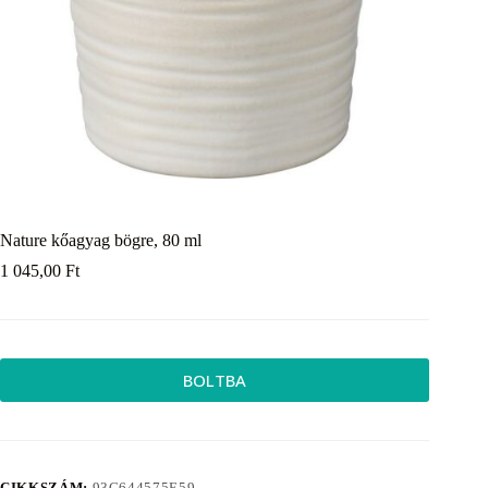
Nature kőagyag bögre, 80 ml
1 045,00
Ft
BOLTBA
CIKKSZÁM:
93C644575E59