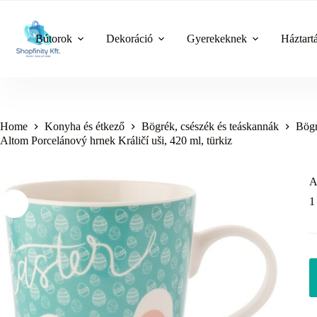
Skip
to
content
Bútorok
Dekoráció
Gyerekeknek
Háztart
Home
Konyha és étkező
Bögrék, csészék és teáskannák
Bögr
Altom Porcelánový hrnek Králičí uši, 420 ml, türkiz
A
1