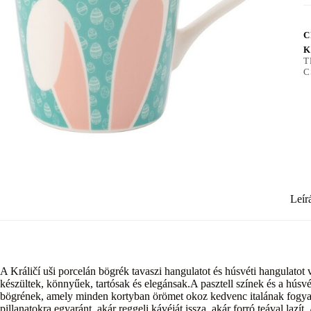
C
K
T
C
Leír
A Králičí uši porcelán bögrék tavaszi hangulatot és húsvéti hangulat
készültek, könnyűek, tartósak és elegánsak.A pasztell színek és a húsv
bögrének, amely minden kortyban örömet okoz kedvenc italának fogyas
pillanatokra egyaránt, akár reggeli kávéját issza, akár forró teával laz