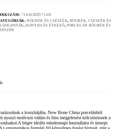
IKKSZÁM:
714ACBD571AD
ATEGÓRIÁK:
BÖGRÉK ÉS CSÉSZÉK
,
BÖGRÉK, CSÉSZÉK ÉS
EÁSKANNÁK
,
KONYHA ÉS ÉTKEZŐ
,
PORCELÁN BÖGRÉK ÉS
SÉSZÉK
ás
ot varázsolnak a konyhájába. New Bone China porcelánból
éti nyuszi motívum vidám és friss megjelenést kölcsönöznek a
ztásakor.A bögre ideális mindennapi használatra és ünnepi
ít. Az ergonomikus formájú fül kényelmes fogást biztosít, míg a