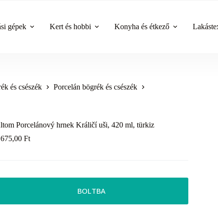
ási gépek
Kert és hobbi
Konyha és étkező
Lakástex
ék és csészék
Porcelán bögrék és csészék
ltom Porcelánový hrnek Králičí uši, 420 ml, türkiz
 675,00
Ft
BOLTBA