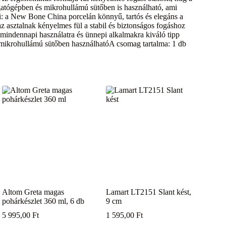
atógépben és mikrohullámú sütőben is használható, ami
ei: a New Bone China porcelán könnyű, tartós és elegáns a
az asztalnak kényelmes fül a stabil és biztonságos fogáshoz
mindennapi használatra és ünnepi alkalmakra kiváló tipp
 mikrohullámú sütőben használhatóA csomag tartalma: 1 db
Altom Greta magas
Lamart LT2151 Slant kést,
pohárkészlet 360 ml, 6 db
9 cm
5 995,00
Ft
1 595,00
Ft