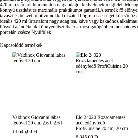
420 ml-es űrtartalom minden nagy adagot kedvelőnek megfelel. Mosog
könnyű tisztítást és maximális praktikumot garantál.A termék fő előny
tavaszi és húsvéti motívumokkal díszített bögre frissességet kölcsönöz 
ideális 420 ml űrtartalom nagy adag tea, kávé vagy kakaóhoz alkalmas 
húsvéti ajándéknak könnyen tisztítható – mosogatógépben mosható és
porcelán csésze Nyúlfülek
Kapcsolódó termékek
Valdinox Giovanni lábas
Elo 24020 Rozsdamentes
fedővel 20 cm, 2,6 l, 2,6 l
acél edényfedő
ProfiCuisine 20 cm, 20 cm
13 645,00
Ft
6 845,00
Ft