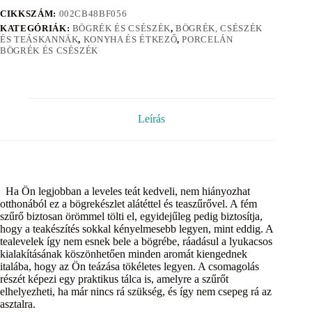
CIKKSZÁM:
002CB48BF056
KATEGÓRIÁK:
BÖGRÉK ÉS CSÉSZÉK
,
BÖGRÉK, CSÉSZÉK
ÉS TEÁSKANNÁK
,
KONYHA ÉS ÉTKEZŐ
,
PORCELÁN
BÖGRÉK ÉS CSÉSZÉK
Leírás
Ha Ön legjobban a leveles teát kedveli, nem hiányozhat
otthonából ez a bögrekészlet alátéttel és teaszűrővel. A fém
szűrő biztosan örömmel tölti el, egyidejűleg pedig biztosítja,
hogy a teakészítés sokkal kényelmesebb legyen, mint eddig. A
tealevelek így nem esnek bele a bögrébe, ráadásul a lyukacsos
kialakításának köszönhetően minden aromát kiengednek
italába, hogy az Ön teázása tökéletes legyen. A csomagolás
részét képezi egy praktikus tálca is, amelyre a szűrőt
elhelyezheti, ha már nincs rá szükség, és így nem csepeg rá az
asztalra.