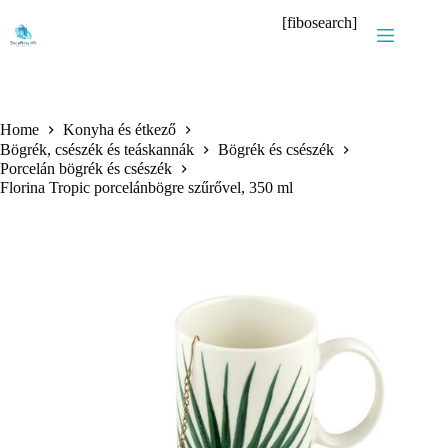
Skip
[fibosearch]
to
content
Home
Konyha és étkező
Bögrék, csészék és teáskannák
Bögrék és csészék
Porcelán bögrék és csészék
Florina Tropic porcelánbögre szűrővel, 350 ml