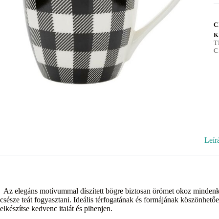
C
K
T
C
Leír
Az elegáns motívummal díszített bögre biztosan örömet okoz mindenkine
csésze teát fogyasztani. Ideális térfogatának és formájának köszönhet
elkészítse kedvenc italát és pihenjen.