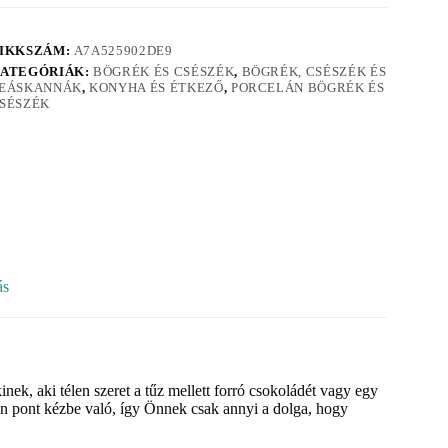
IKKSZÁM:
A7A525902DE9
ATEGÓRIÁK:
BÖGRÉK ÉS CSÉSZÉK
,
BÖGRÉK, CSÉSZÉK ÉS
EÁSKANNÁK
,
KONYHA ÉS ÉTKEZŐ
,
PORCELÁN BÖGRÉK ÉS
SÉSZÉK
ás
k, aki télen szeret a tűz mellett forró csokoládét vagy egy
ően pont kézbe való, így Önnek csak annyi a dolga, hogy