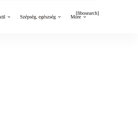
[fibosearch]
til
Szépség, egészség
More