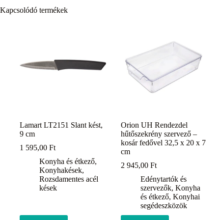
Kapcsolódó termékek
Lamart LT2151 Slant kést,
Orion UH Rendezdel
9 cm
hűtőszekrény szervező –
kosár fedővel 32,5 x 20 x 7
1 595,00
Ft
cm
Konyha és étkező
,
2 945,00
Ft
Konyhakések
,
Rozsdamentes acél
Edénytartók és
kések
szervezők
,
Konyha
és étkező
,
Konyhai
segédeszközök