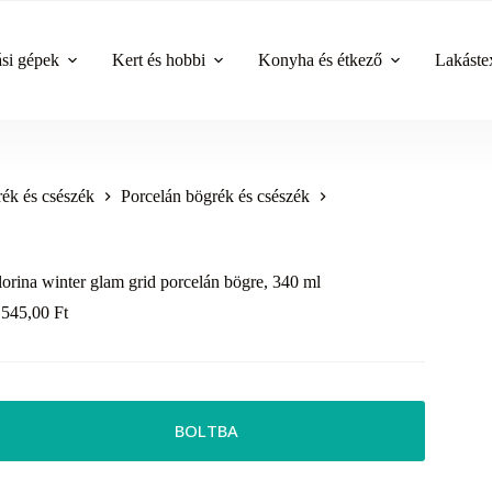
ási gépek
Kert és hobbi
Konyha és étkező
Lakástex
ék és csészék
Porcelán bögrék és csészék
lorina winter glam grid porcelán bögre, 340 ml
 545,00
Ft
BOLTBA