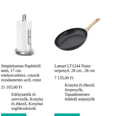
Simplehuman Papírtörlő
Lamart LT1244 Natur
tartó, 17 cm-
serpenyő, 28 cm , 28 cm
estekercsekhez, csiszolt
7 135,00
Ft
rozsdamentes acél, ezüst
Konyha és étkező
,
21 105,00
Ft
Serpenyők
,
Edénytartók és
Tapadásmentes
szervezők
,
Konyha
felületű serpenyők
és étkező
,
Konyhai
segédeszközök