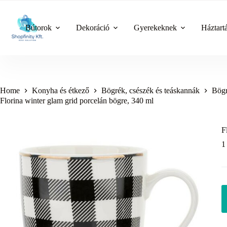
Skip
to
content
Bútorok
Dekoráció
Gyerekeknek
Háztart
Home
Konyha és étkező
Bögrék, csészék és teáskannák
Bögr
Florina winter glam grid porcelán bögre, 340 ml
F
1