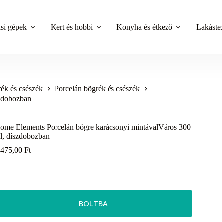
ási gépek
Kert és hobbi
Konyha és étkező
Lakástex
ék és csészék
Porcelán bögrék és csészék
szdobozban
ome Elements Porcelán bögre karácsonyi mintávalVáros 300
l, díszdobozban
 475,00
Ft
BOLTBA