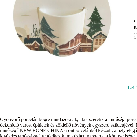
C
K
T
C
Leír
Gyönyörű porcelán bögre mindazoknak, akik szeretik a minőségi porcelá
dekoráció városi épületek és zöldellő növények egyszerű sziluettjével
minőségű NEW BONE CHINA csontporcelánból készült, amely elegáns é
kivételes tartóssággal rendelkezik, miközben megtartja a könnyedséget