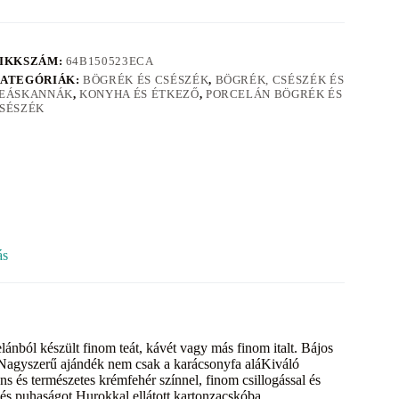
IKKSZÁM:
64B150523ECA
ATEGÓRIÁK:
BÖGRÉK ÉS CSÉSZÉK
,
BÖGRÉK, CSÉSZÉK ÉS
EÁSKANNÁK
,
KONYHA ÉS ÉTKEZŐ
,
PORCELÁN BÖGRÉK ÉS
SÉSZÉK
ás
nból készült finom teát, kávét vagy más finom italt. Bájos
. Nagyszerű ajándék nem csak a karácsonyfa aláKiváló
s természetes krémfehér színnel, finom csillogással és
 és puhaságot.Hurokkal ellátott kartonzacskóba