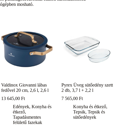
tógépben mosható.
Valdinox Giovanni lábas
Pyrex Üveg sütőedény szett
fedővel 20 cm, 2,6 l, 2,6 l
2 db, 3,7 l + 2,2 l
13 645,00
Ft
7 565,00
Ft
Edények
,
Konyha és
Konyha és étkező
,
étkező
,
Tepsik
,
Tepsik és
Tapadásmentes
sütőedények
felületű fazekak