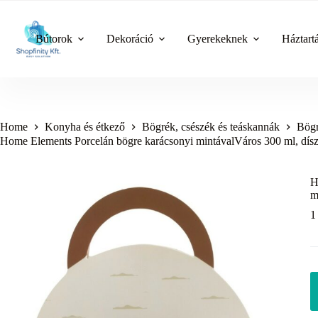
Skip
to
content
Bútorok
Dekoráció
Gyerekeknek
Háztart
Home
Konyha és étkező
Bögrék, csészék és teáskannák
Bögr
Home Elements Porcelán bögre karácsonyi mintávalVáros 300 ml, dí
H
m
1