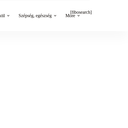
[fibosearch]
til
Szépség, egészség
More