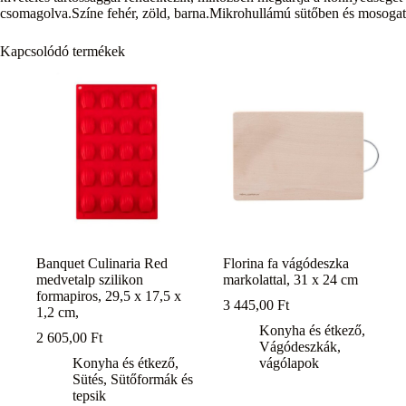
csomagolva.Színe fehér, zöld, barna.Mikrohullámú sütőben és mosoga
Kapcsolódó termékek
Banquet Culinaria Red
Florina fa vágódeszka
medvetalp szilikon
markolattal, 31 x 24 cm
formapiros, 29,5 x 17,5 x
3 445,00
Ft
1,2 cm,
Konyha és étkező
,
2 605,00
Ft
Vágódeszkák,
Konyha és étkező
,
vágólapok
Sütés
,
Sütőformák és
tepsik