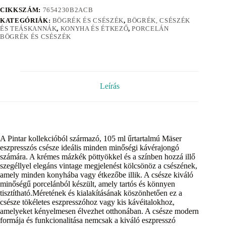
CIKKSZÁM:
7654230B2ACB
KATEGÓRIÁK:
BÖGRÉK ÉS CSÉSZÉK
,
BÖGRÉK, CSÉSZÉK
ÉS TEÁSKANNÁK
,
KONYHA ÉS ÉTKEZŐ
,
PORCELÁN
BÖGRÉK ÉS CSÉSZÉK
Leírás
A Pintar kollekcióból származó, 105 ml űrtartalmú Mäser
eszpresszós csésze ideális minden minőségi kávérajongó
számára. A krémes mázkék pöttyökkel és a színben hozzá illő
szegéllyel elegáns vintage megjelenést kölcsönöz a csészének,
amely minden konyhába vagy étkezőbe illik. A csésze kiváló
minőségű porcelánból készült, amely tartós és könnyen
tisztítható.Méretének és kialakításának köszönhetően ez a
csésze tökéletes eszpresszóhoz vagy kis kávéitalokhoz,
amelyeket kényelmesen élvezhet otthonában. A csésze modern
formája és funkcionalitása nemcsak a kiváló eszpresszó