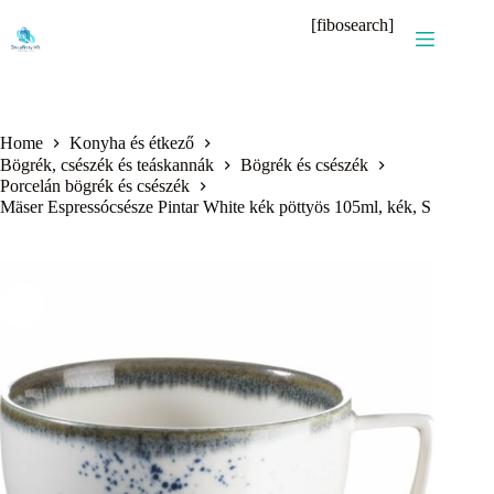
Skip
[fibosearch]
to
content
Home
Konyha és étkező
Bögrék, csészék és teáskannák
Bögrék és csészék
Porcelán bögrék és csészék
Mäser Espressócsésze Pintar White kék pöttyös 105ml, kék, S