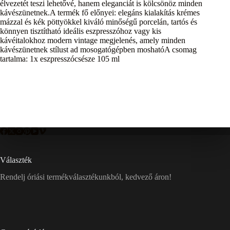
élvezetét teszi lehetővé, hanem eleganciát is kölcsönöz minden
kávészünetnek.A termék fő előnyei: elegáns kialakítás krémes
mázzal és kék pöttyökkel kiváló minőségű porcelán, tartós és
könnyen tisztítható ideális eszpresszóhoz vagy kis
kávéitalokhoz modern vintage megjelenés, amely minden
kávészünetnek stílust ad mosogatógépben moshatóA csomag
tartalma: 1x eszpresszócsésze 105 ml
Választék
Rendelj óriási termékválasztékunkból, kedvező áron!