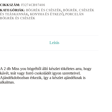
CIKKSZÁM:
F3274CB97406
KATEGÓRIÁK:
BÖGRÉK ÉS CSÉSZÉK
,
BÖGRÉK, CSÉSZÉK
ÉS TEÁSKANNÁK
,
KONYHA ÉS ÉTKEZŐ
,
PORCELÁN
BÖGRÉK ÉS CSÉSZÉK
Leírás
A 2 db Miss you bögréből álló készlet tökéletes arra, hogy
kávét, teát vagy forró csokoládét igyon szeretteivel.
Ajándékdobozban érkezik, így a készlet ajándéknak is
alkalmas.