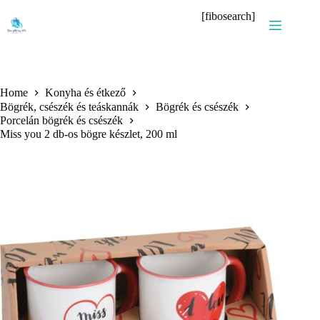
Skip
[fibosearch]
to
content
Home
Konyha és étkező
Bögrék, csészék és teáskannák
Bögrék és csészék
Porcelán bögrék és csészék
Miss you 2 db-os bögre készlet, 200 ml