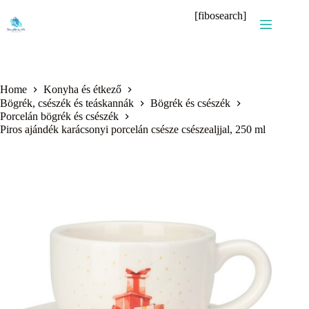
Skip
[fibosearch]
to
content
Home
Konyha és étkező
Bögrék, csészék és teáskannák
Bögrék és csészék
Porcelán bögrék és csészék
Piros ajándék karácsonyi porcelán csésze csészealjjal, 250 ml