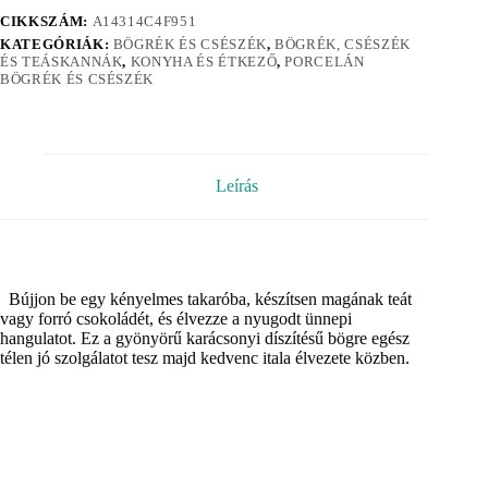
CIKKSZÁM:
A14314C4F951
KATEGÓRIÁK:
BÖGRÉK ÉS CSÉSZÉK
,
BÖGRÉK, CSÉSZÉK
ÉS TEÁSKANNÁK
,
KONYHA ÉS ÉTKEZŐ
,
PORCELÁN
BÖGRÉK ÉS CSÉSZÉK
Leírás
Bújjon be egy kényelmes takaróba, készítsen magának teát
vagy forró csokoládét, és élvezze a nyugodt ünnepi
hangulatot. Ez a gyönyörű karácsonyi díszítésű bögre egész
télen jó szolgálatot tesz majd kedvenc itala élvezete közben.