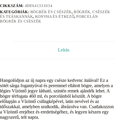
CIKKSZÁM:
4DFA41331034
KATEGÓRIÁK:
BÖGRÉK ÉS CSÉSZÉK
,
BÖGRÉK, CSÉSZÉK
ÉS TEÁSKANNÁK
,
KONYHA ÉS ÉTKEZŐ
,
PORCELÁN
BÖGRÉK ÉS CSÉSZÉK
Leírás
Hangolódjon az új napra egy csésze kedvenc italával! Ez a
sötét sárga fogantyúval és peremmel ellátott bögre, amelyen a
légies Vízöntő jegye látható, szintén remek ajándék lehet. A
bögre térfogata 460 ml, és porcelánból készült. A bögre
előlapján a Vízöntő csillagképével, latin nevével és az
időszakkal, amelyben uralkodik, ábrázolva van. Csatlakozzon
a Vízöntő erejéhez és eredetiségéhez, és legyen készen egy
nagyszerű, telt napra.