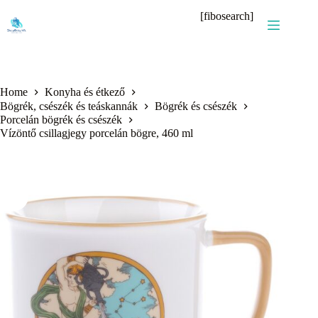
Skip
[fibosearch]
to
content
Home
Konyha és étkező
Bögrék, csészék és teáskannák
Bögrék és csészék
Porcelán bögrék és csészék
Vízöntő csillagjegy porcelán bögre, 460 ml