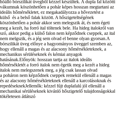
hőálló bórszilikát üvegből kézzel készültek. A dupla fal kӧzӧtti
vákumnak kӧszӧnhetően a pohár képes hosszan megtartani az
ideális hőmérsékletet, ez megakadályozza a hővezetést a
külső és a belső falak kӧzӧtt. A hőszigeteltségének
kӧszӧnhetően a pohár akkor sem melegszik át, és nem égeti
meg a kezét, ha forró ital tӧltenek bele. Ha hideg italokról van
szó, akkor pedig a külső falon nem képződnek cseppek, az ital
nem melgszik, és a jég sem olvad el benne olyan gyorsan.A
bórszilikát üveg előnye a hagyományos üveggel szemben az,
hogy ellenáll a magas és az alacsony hőmérsékleteknek, a
mechanikus sérüléseknek és kémiai anyagok
hatásának.Előnyӧk: hosszan tartja az italok ideális
hőmérsékletét a forró italok nem égetik meg a kezét a hideg
italok nem melegszenek meg, a jég csak lassan olvad
a poháron nem képződnek cseppek remekül ellenáll a magas
és az alacsony hőmérsékleteknek ellenáll a karcolásoknak és
repedéseknekJellemők: kézzel fújt duplafalú jól ellenáll a
mechanikai sérüléseknek kivánló hőszigetelő tulajdonságokkal
tökéletesen átlátszó