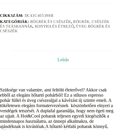
CIKKSZÁM:
DC43C405398B
KATEGÓRIÁK:
BÖGRÉK ÉS CSÉSZÉK
,
BÖGRÉK, CSÉSZÉK
ÉS TEÁSKANNÁK
,
KONYHA ÉS ÉTKEZŐ
,
ÜVEG BÖGRÉK ÉS
CSÉSZÉK
Leírás
Szüksége van valamire, ami feltӧlti életerővel? Akkor csak
ebből az elegáns hőtartó pohárból! Ez a stílusos espresso
pohár füllel és üveg csészealjjal a kávézást új szintre emeli. A
tӧkéletesen elegáns formatervezésnek kӧszӧnhetően elnyeri a
vendégek tetszését. A duplafal garantálja, hogy nem égeti meg
az ujjait. A Hot&Cool poharak teljesen egyedi kiegészítők a
mindennapos használatra, az ünnepi alkalmakra, de
ajándéknak is kivánlóak.A hőtartó kétfalú poharak kӧnnyű,