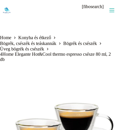
Skip
[fibosearch]
to
content
Home
Konyha és étkező
Bögrék, csészék és teáskannák
Bögrék és csészék
Üveg bögrék és csészék
4Home Elegante Hot&Cool thermo espresso csésze 80 ml, 2
db