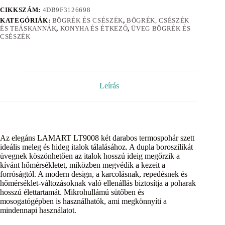
CIKKSZÁM:
4DB9F3126698
KATEGÓRIÁK:
BÖGRÉK ÉS CSÉSZÉK
,
BÖGRÉK, CSÉSZÉK
ÉS TEÁSKANNÁK
,
KONYHA ÉS ÉTKEZŐ
,
ÜVEG BÖGRÉK ÉS
CSÉSZÉK
Leírás
Az elegáns LAMART LT9008 két darabos termospohár szett
ideális meleg és hideg italok tálalásához. A dupla boroszilikát
üvegnek köszönhetően az italok hosszú ideig megőrzik a
kívánt hőmérsékletet, miközben megvédik a kezeit a
forróságtól. A modern design, a karcolásnak, repedésnek és
hőmérséklet-változásoknak való ellenállás biztosítja a poharak
hosszú élettartamát. Mikrohullámú sütőben és
mosogatógépben is használhatók, ami megkönnyíti a
mindennapi használatot.