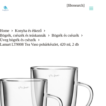
Skip
[fibosearch]
to
content
Home
Konyha és étkező
Bögrék, csészék és teáskannák
Bögrék és csészék
Üveg bögrék és csészék
Lamart LT9008 Tea Vaso pohárkészlet, 420 ml, 2 db