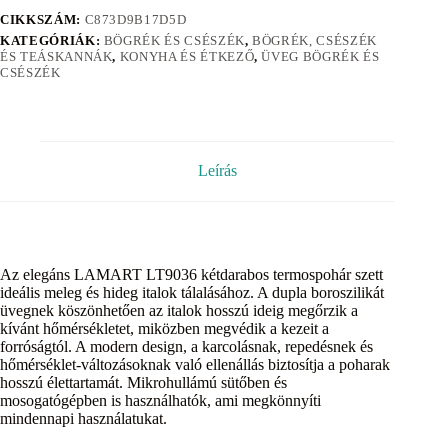
CIKKSZÁM:
C873D9B17D5D
KATEGÓRIÁK:
BÖGRÉK ÉS CSÉSZÉK
,
BÖGRÉK, CSÉSZÉK
ÉS TEÁSKANNÁK
,
KONYHA ÉS ÉTKEZŐ
,
ÜVEG BÖGRÉK ÉS
CSÉSZÉK
Leírás
Az elegáns LAMART LT9036 kétdarabos termospohár szett
ideális meleg és hideg italok tálalásához. A dupla boroszilikát
üvegnek köszönhetően az italok hosszú ideig megőrzik a
kívánt hőmérsékletet, miközben megvédik a kezeit a
forróságtól. A modern design, a karcolásnak, repedésnek és
hőmérséklet-változásoknak való ellenállás biztosítja a poharak
hosszú élettartamát. Mikrohullámú sütőben és
mosogatógépben is használhatók, ami megkönnyíti
mindennapi használatukat.