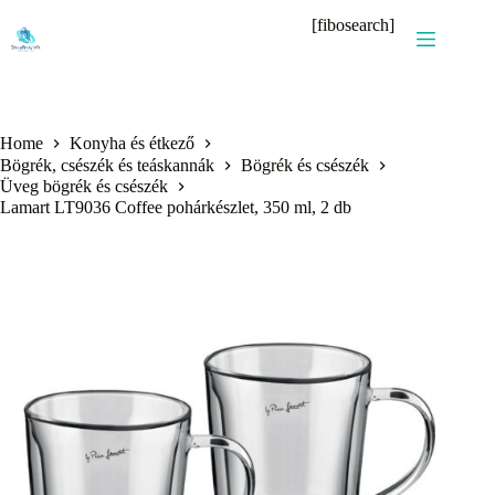
Skip
[fibosearch]
to
content
Home
Konyha és étkező
Bögrék, csészék és teáskannák
Bögrék és csészék
Üveg bögrék és csészék
Lamart LT9036 Coffee pohárkészlet, 350 ml, 2 db