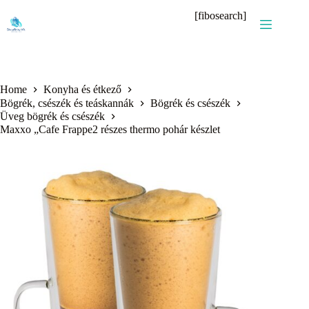
Skip
[fibosearch]
to
content
Home
Konyha és étkező
Bögrék, csészék és teáskannák
Bögrék és csészék
Üveg bögrék és csészék
Maxxo „Cafe Frappe2 részes thermo pohár készlet