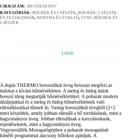
CIKKSZÁM:
AB136EA65007
KATEGÓRIÁK:
BÖGRÉK ÉS CSÉSZÉK
,
BÖGRÉK, CSÉSZÉK
ÉS TEÁSKANNÁK
,
KONYHA ÉS ÉTKEZŐ
,
ÜVEG BÖGRÉK ÉS
CSÉSZÉK
Leírás
A dupla THERMO boroszilikát üveg hosszan megőrzi az
italokat a kívánt hőmérsékleten. A meleg és hideg italok
hosszú ideig megtartják hőmérsékletüket. A poharak modern
dizájnjukkal és a meleg és hideg hőmérsékletnek való
ellenállásukkal tűnnek ki. Vastag boroszilikát üvegből (2×2
mm) készültek, amely jobban ellenáll a hő torzításának, mint a
hagyományos üveg. Jobban ellenállnak a karcolásoknak,
repedéseknek, mint a hagyományos üveg.
Vegyszerállók.Mosogatógépben a poharak mosogatását
kímélő programmal alacsony hőfokon ajánljuk. A