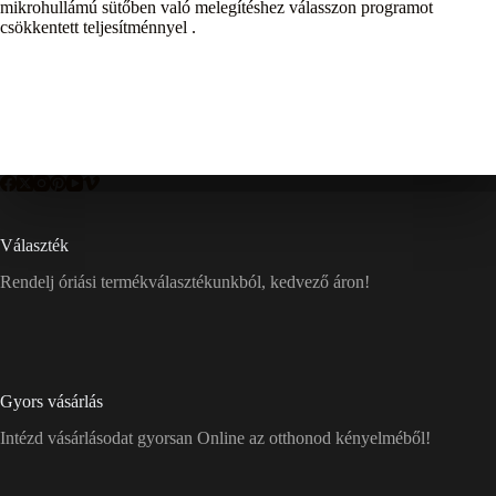
mikrohullámú sütőben való melegítéshez válasszon programot
csökkentett teljesítménnyel .
Választék
Rendelj óriási termékválasztékunkból, kedvező áron!
Gyors vásárlás
Intézd vásárlásodat gyorsan Online az otthonod kényelméből!