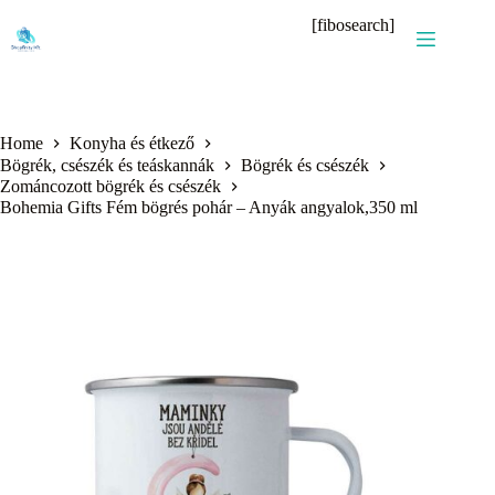
Skip
[fibosearch]
to
content
Home
Konyha és étkező
Bögrék, csészék és teáskannák
Bögrék és csészék
Zománcozott bögrék és csészék
Bohemia Gifts Fém bögrés pohár – Anyák angyalok,350 ml