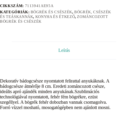
CIKKSZÁM:
7113941AE95A
KATEGÓRIÁK:
BÖGRÉK ÉS CSÉSZÉK
,
BÖGRÉK, CSÉSZÉK
ÉS TEÁSKANNÁK
,
KONYHA ÉS ÉTKEZŐ
,
ZOMÁNCOZOTT
BÖGRÉK ÉS CSÉSZÉK
Leírás
Dekoratív bádogcsésze nyomtatott felirattal anyukáknak. A
bádogcsésze átmérője 8 cm. Eredeti zománcozott csésze,
ideális apró ajándék minden anyukának.Szublimációs
technológiával nyomtatott, fehér fém bögrékre, ezüst
szegéllyel. A bögrék fehér dobozban vannak csomagolva.
Forró vízzel mosható, mosogatógépben nem ajánlott mosni.