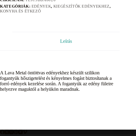
KATEGÓRIÁK:
EDÉNYEK
,
KIEGÉSZÍTŐK EDÉNYEKHEZ
,
KONYHA ÉS ÉTKEZŐ
Leírás
A Lava Metal öntöttvas edényekhez készült szilikon
fogantyúk hőszigetelést és kényelmes fogást biztosítanak a
forró edények kezelése során. A fogantyúk az edény füleire
helyezve maguktól a helyükön maradnak.