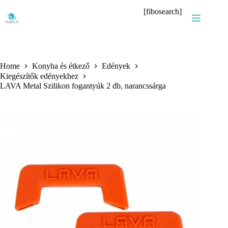
Skip
[fibosearch]
to
content
Home
Konyha és étkező
Edények
Kiegészítők edényekhez
LAVA Metal Szilikon fogantyúk 2 db, narancssárga