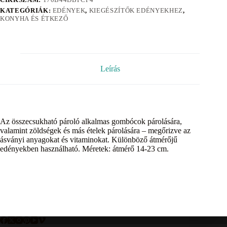
KATEGÓRIÁK:
EDÉNYEK
,
KIEGÉSZÍTŐK EDÉNYEKHEZ
,
KONYHA ÉS ÉTKEZŐ
Leírás
Az összecsukható pároló alkalmas gombócok párolására,
valamint zöldségek és más ételek párolására – megőrizve az
ásványi anyagokat és vitaminokat. Különböző átmérőjű
edényekben használható. Méretek: átmérő 14-23 cm.