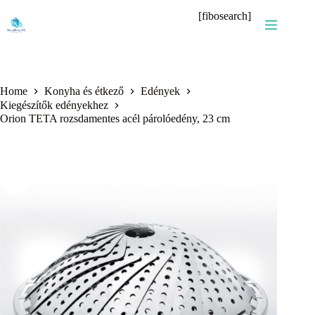
Skip
[fibosearch]
to
content
Home
Konyha és étkező
Edények
Kiegészítők edényekhez
Orion TETA rozsdamentes acél párolóedény, 23 cm