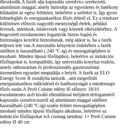
illeszkedik.A fazék alja kapszulás szendvics szerkezetű,
alumínium maggal, amely biztosítja az egyenletes és hatékony
hőátadást az egész felületen, beleértve a széleket is. Így gyors
felmelegítés és energiatakarékos főzés érhető el. Ez a rendszer
különösen előnyös nagyobb mennyiségű ételek, például
levesek, mártások, húslevesek vagy köretek elkészítéséhez. A
hegesztett rozsdamentes fogantyúk biztos fogást és
biztonságos kezelést biztosítanak, még akkor is, ha a fazék
teljesen tele van.A maximális kényelem érdekében a fazék
sütőben is használható ( 240 °C-ig) és mosogatógépben is
mosható. Minden típusú főzőlaphoz, beleértve az indukciós
főzőlapokat is, kompatibilis, így univerzális konyhai eszköz,
amely otthonokban és professzionális gasztronómiai
üzemekben egyaránt megtalálja a helyét. A fazék az ELO
Energy Score B osztályba tartozik , ami megerősíti
energiatakarékos működését és hatékonyságát a mindennapi
főzés során.A Profi Cuisine edény fő előnyei: 18/10
rozsdamentes acél kiváló ellenállással beépített térfogatmérő
kapszulás szendvicsszerű alj alumínium maggal sütőben
használható (240 °C-ig) szatén felület mosogatógépben
mosható minden típusú főzőlapra alkalmas, beleértve az
indukciós főzőlapokat isA csomag tartalma: 1× Profi Cuisine
edény Ø 40 cm