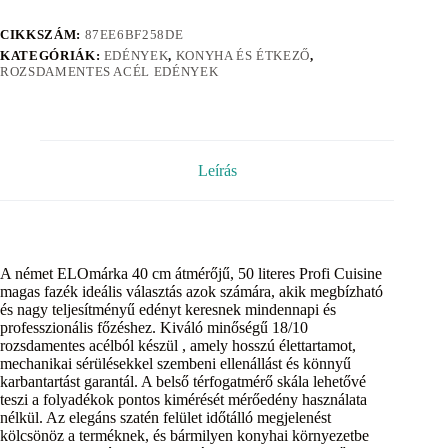
CIKKSZÁM:
87EE6BF258DE
KATEGÓRIÁK:
EDÉNYEK
,
KONYHA ÉS ÉTKEZŐ
,
ROZSDAMENTES ACÉL EDÉNYEK
Leírás
A német ELOmárka 40 cm átmérőjű, 50 literes Profi Cuisine
magas fazék ideális választás azok számára, akik megbízható
és nagy teljesítményű edényt keresnek mindennapi és
professzionális főzéshez. Kiváló minőségű 18/10
rozsdamentes acélból készül , amely hosszú élettartamot,
mechanikai sérülésekkel szembeni ellenállást és könnyű
karbantartást garantál. A belső térfogatmérő skála lehetővé
teszi a folyadékok pontos kimérését mérőedény használata
nélkül. Az elegáns szatén felület időtálló megjelenést
kölcsönöz a terméknek, és bármilyen konyhai környezetbe