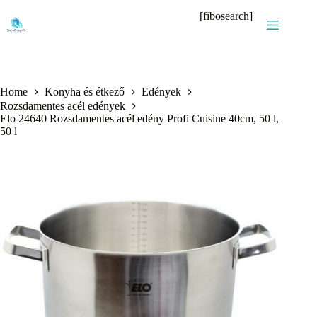
Skip
[fibosearch]
to
content
Home
Konyha és étkező
Edények
Rozsdamentes acél edények
Elo 24640 Rozsdamentes acél edény Profi Cuisine 40cm, 50 l,
50 l