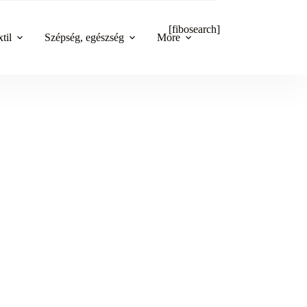
[fibosearch]
til
Szépség, egészség
More