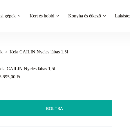
ási gépek
Kert és hobbi
Konyha és étkező
Lakástex
ek
Kela CAILIN Nyeles lábas 1,5l
ela CAILIN Nyeles lábas 1,5l
3 895,00
Ft
BOLTBA