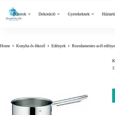
Skip
to
content
Bútorok
Dekoráció
Gyerekeknek
Háztart
Home
Konyha és étkező
Edények
Rozsdamentes acél edény
K
1