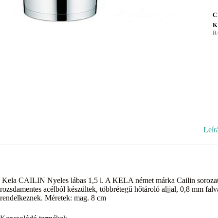
C
K
R
Leír
Kela CAILIN Nyeles lábas 1,5 l. A KELA német márka Cailin sorozatú 
rozsdamentes acélból készültek, többrétegű hőtároló aljjal, 0,8 mm fal
rendelkeznek. Méretek: mag. 8 cm