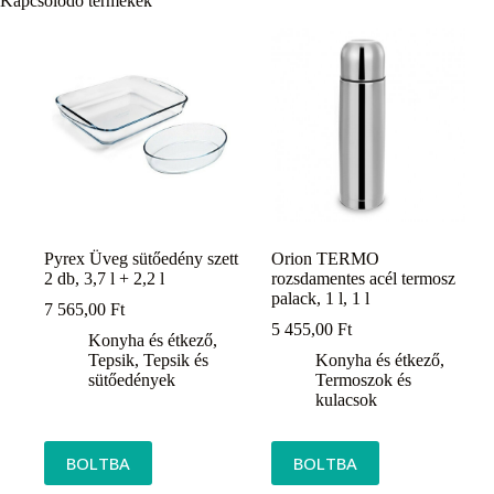
Kapcsolódó termékek
Pyrex Üveg sütőedény szett
Orion TERMO
2 db, 3,7 l + 2,2 l
rozsdamentes acél termosz
palack, 1 l, 1 l
7 565,00
Ft
5 455,00
Ft
Konyha és étkező
,
Tepsik
,
Tepsik és
Konyha és étkező
,
sütőedények
Termoszok és
kulacsok
BOLTBA
BOLTBA