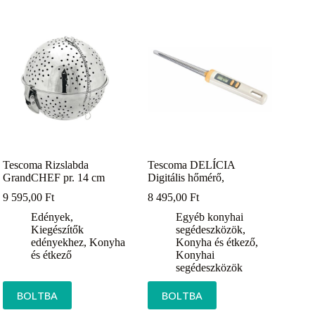
Tescoma Rizslabda
Tescoma DELÍCIA
GrandCHEF pr. 14 cm
Digitális hőmérő,
9 595,00
Ft
8 495,00
Ft
Edények
,
Egyéb konyhai
Kiegészítők
segédeszközök
,
edényekhez
,
Konyha
Konyha és étkező
,
és étkező
Konyhai
segédeszközök
BOLTBA
BOLTBA