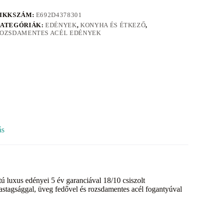
IKKSZÁM:
E692D4378301
ATEGÓRIÁK:
EDÉNYEK
,
KONYHA ÉS ÉTKEZŐ
,
OZSDAMENTES ACÉL EDÉNYEK
ás
luxus edényei 5 év garanciával 18/10 csiszolt
vastagsággal, üveg fedővel és rozsdamentes acél fogantyúval