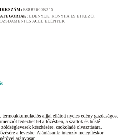
IKKSZÁM:
E88B7600B245
ATEGÓRIÁK:
EDÉNYEK
,
KONYHA ÉS ÉTKEZŐ
,
OZSDAMENTES ACÉL EDÉNYEK
ás
termoakkumulációs aljjal ellátott nyeles edény gazdaságos,
menziót fedezhet fel a főzésben, a szaftok és húslé
zöldséglevesek készítésére, csokoládé olvasztására,
őzésére a levesbe. Ajánlásunk: intenzív melegítéskor
tmérővel arányosan