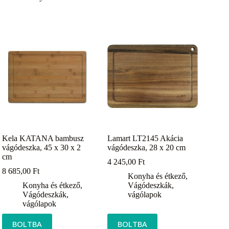
Kela KATANA bambusz
Lamart LT2145 Akácia
vágódeszka, 45 x 30 x 2
vágódeszka, 28 x 20 cm
cm
4 245,00
Ft
8 685,00
Ft
Konyha és étkező
,
Konyha és étkező
,
Vágódeszkák,
Vágódeszkák,
vágólapok
vágólapok
BOLTBA
BOLTBA