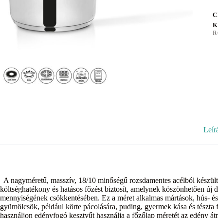
C
K
R
Leír
A nagyméretű, masszív, 18/10 minőségű rozsdamentes acélból készült, 
költséghatékony és hatásos főzést biztosít, amelynek köszönhetően új di
mennyiségének csökkentésében. Ez a méret alkalmas mártások, hús- és 
gyümölcsök, például körte pácolására, puding, gyermek kása és tészta f
használjon edényfogó kesztyűt használja a főzőlap méretét az edény á