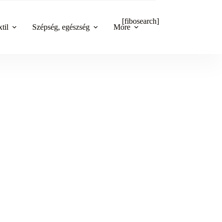
[fibosearch]
til
Szépség, egészség
More