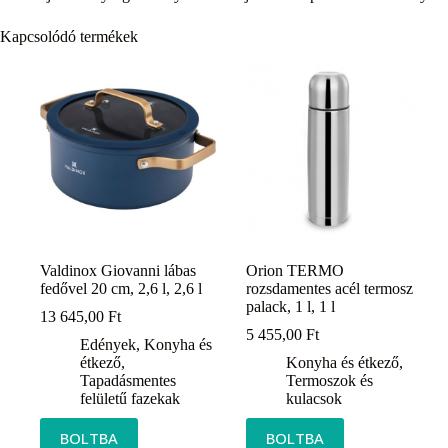
Kapcsolódó termékek
Valdinox Giovanni lábas
Orion TERMO
fedővel 20 cm, 2,6 l, 2,6 l
rozsdamentes acél termosz
palack, 1 l, 1 l
13 645,00
Ft
5 455,00
Ft
Edények
,
Konyha és
étkező
,
Konyha és étkező
,
Tapadásmentes
Termoszok és
felületű fazekak
kulacsok
BOLTBA
BOLTBA