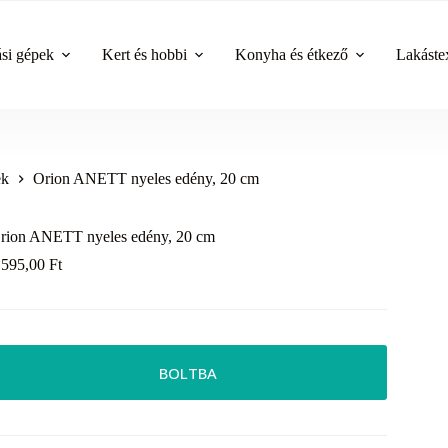
ási gépek
Kert és hobbi
Konyha és étkező
Lakástex
ek
Orion ANETT nyeles edény, 20 cm
rion ANETT nyeles edény, 20 cm
 595,00
Ft
BOLTBA