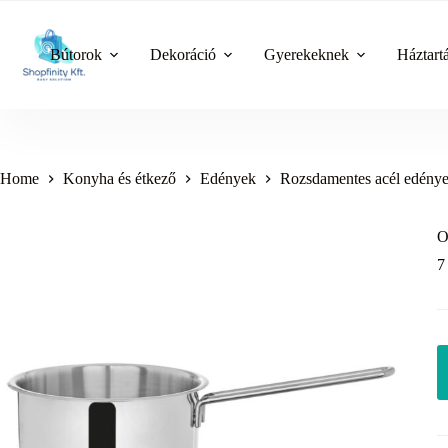
Skip
to
content
Bútorok
Dekoráció
Gyerekeknek
Háztart
Home
Konyha és étkező
Edények
Rozsdamentes acél edény
O
7