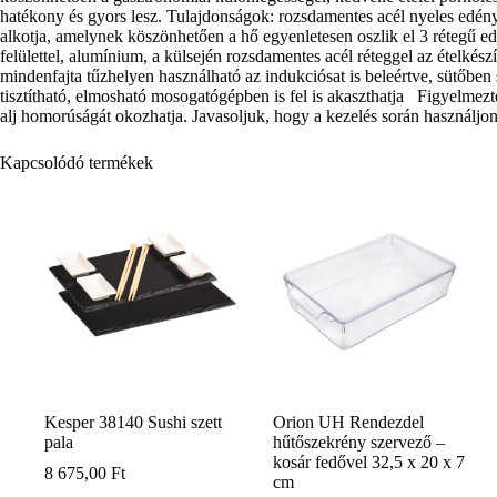
hatékony és gyors lesz. Tulajdonságok: rozsdamentes acél nyeles edény t
alkotja, amelynek köszönhetően a hő egyenletesen oszlik el 3 rétegű e
felülettel, alumínium, a külsején rozsdamentes acél réteggel az ételkés
mindenfajta tűzhelyen használható az indukciósat is beleértve, sütőbe
tisztítható, elmosható mosogatógépben is fel is akaszthatja Figyelmezt
alj homorúságát okozhatja. Javasoljuk, hogy a kezelés során használjo
Kapcsolódó termékek
Kesper 38140 Sushi szett
Orion UH Rendezdel
pala
hűtőszekrény szervező –
kosár fedővel 32,5 x 20 x 7
8 675,00
Ft
cm