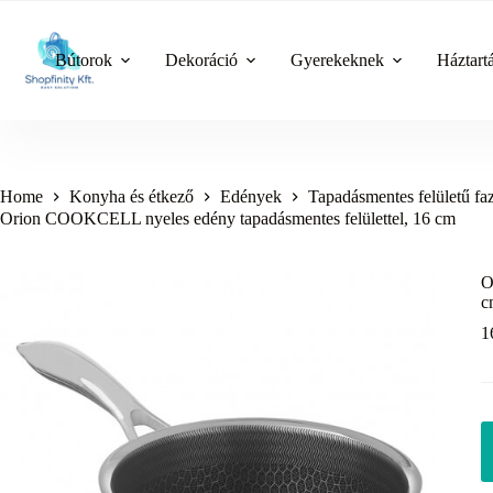
Skip
to
content
Bútorok
Dekoráció
Gyerekeknek
Háztart
Home
Konyha és étkező
Edények
Tapadásmentes felületű fa
Orion COOKCELL nyeles edény tapadásmentes felülettel, 16 cm
O
c
1