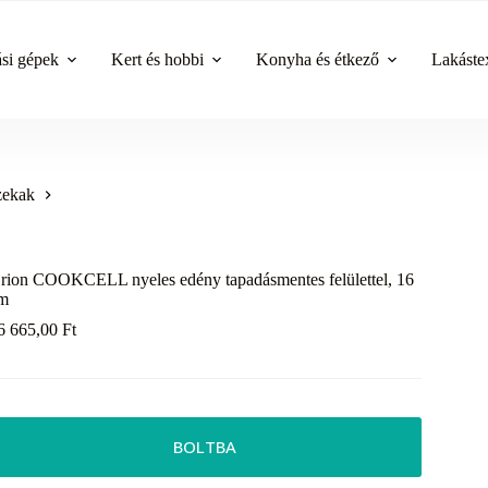
ási gépek
Kert és hobbi
Konyha és étkező
Lakástex
zekak
rion COOKCELL nyeles edény tapadásmentes felülettel, 16
m
6 665,00
Ft
BOLTBA