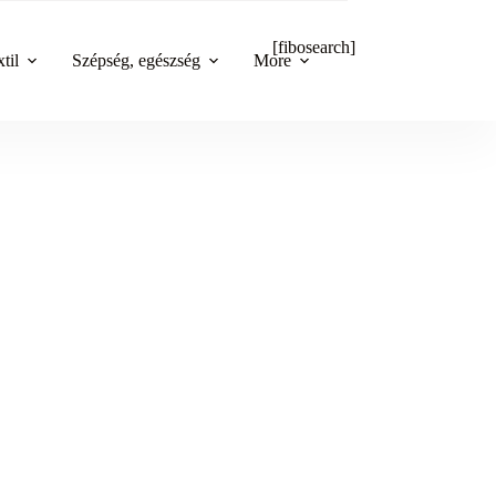
[fibosearch]
til
Szépség, egészség
More