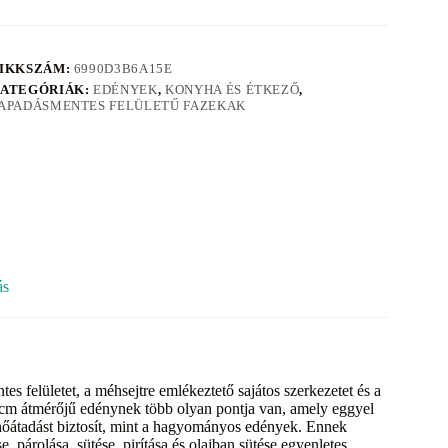
IKKSZÁM:
6990D3B6A15E
ATEGÓRIÁK:
EDÉNYEK
,
KONYHA ÉS ÉTKEZŐ
,
APADÁSMENTES FELÜLETŰ FAZEKAK
ás
lületet, a méhsejtre emlékeztető sajátos szerkezetet és a
6 cm átmérőjű edénynek több olyan pontja van, amely eggyel
hőátadást biztosít, mint a hagyományos edények. Ennek
 párolása, sütése, pirítása és olajban sütése egyenletes,