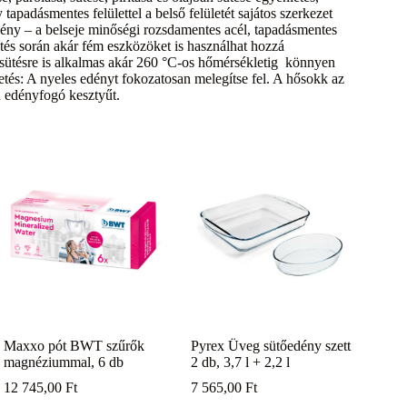
apadásmentes felülettel a belső felületét sajátos szerkezet
dény – a belseje minőségi rozsdamentes acél, tapadásmentes
zítés során akár fém eszközöket is használhat hozzá
n sütésre is alkalmas akár 260 °C-os hőmérsékletig könnyen
etés: A nyeles edényt fokozatosan melegítse fel. A hősokk az
n edényfogó kesztyűt.
Maxxo pót BWT szűrők
Pyrex Üveg sütőedény szett
magnéziummal, 6 db
2 db, 3,7 l + 2,2 l
12 745,00
Ft
7 565,00
Ft