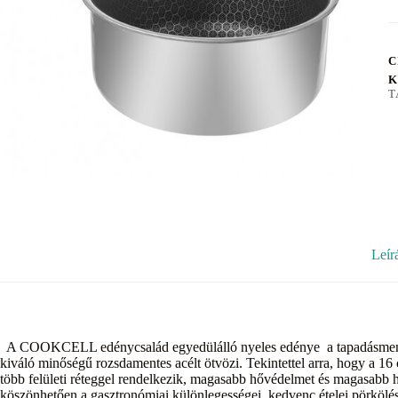
C
K
T
Leír
A COOKCELL edénycsalád egyedülálló nyeles edénye a tapadásmentes fe
kiváló minőségű rozsdamentes acélt ötvözi. Tekintettel arra, hogy a 1
több felületi réteggel rendelkezik, magasabb hővédelmet és magasabb 
köszönhetően a gasztronómiai különlegességei, kedvenc ételei pörkölése,