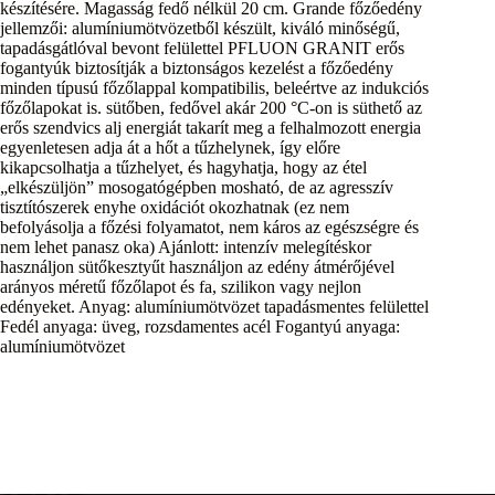
készítésére. Magasság fedő nélkül 20 cm. Grande főzőedény
jellemzői: alumíniumötvözetből készült, kiváló minőségű,
tapadásgátlóval bevont felülettel PFLUON GRANIT erős
fogantyúk biztosítják a biztonságos kezelést a főzőedény
minden típusú főzőlappal kompatibilis, beleértve az indukciós
főzőlapokat is. sütőben, fedővel akár 200 °C-on is süthető az
erős szendvics alj energiát takarít meg a felhalmozott energia
egyenletesen adja át a hőt a tűzhelynek, így előre
kikapcsolhatja a tűzhelyet, és hagyhatja, hogy az étel
„elkészüljön” mosogatógépben mosható, de az agresszív
tisztítószerek enyhe oxidációt okozhatnak (ez nem
befolyásolja a főzési folyamatot, nem káros az egészségre és
nem lehet panasz oka) Ajánlott: intenzív melegítéskor
használjon sütőkesztyűt használjon az edény átmérőjével
arányos méretű főzőlapot és fa, szilikon vagy nejlon
edényeket. Anyag: alumíniumötvözet tapadásmentes felülettel
Fedél anyaga: üveg, rozsdamentes acél Fogantyú anyaga:
alumíniumötvözet