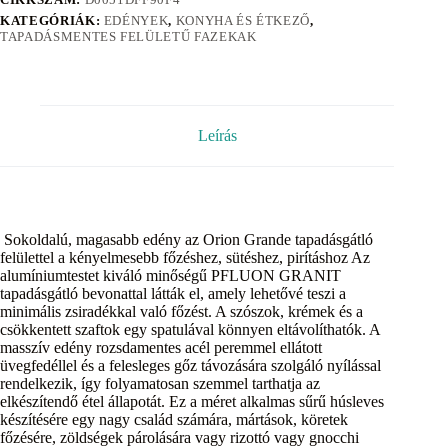
KATEGÓRIÁK:
EDÉNYEK
,
KONYHA ÉS ÉTKEZŐ
,
TAPADÁSMENTES FELÜLETŰ FAZEKAK
Leírás
Sokoldalú, magasabb edény az Orion Grande tapadásgátló
felülettel a kényelmesebb főzéshez, sütéshez, pirításhoz Az
alumíniumtestet kiváló minőségű PFLUON GRANIT
tapadásgátló bevonattal látták el, amely lehetővé teszi a
minimális zsiradékkal való főzést. A szószok, krémek és a
csökkentett szaftok egy spatulával könnyen eltávolíthatók. A
masszív edény rozsdamentes acél peremmel ellátott
üvegfedéllel és a felesleges gőz távozására szolgáló nyílással
rendelkezik, így folyamatosan szemmel tarthatja az
elkészítendő étel állapotát. Ez a méret alkalmas sűrű húsleves
készítésére egy nagy család számára, mártások, köretek
főzésére, zöldségek párolására vagy rizottó vagy gnocchi