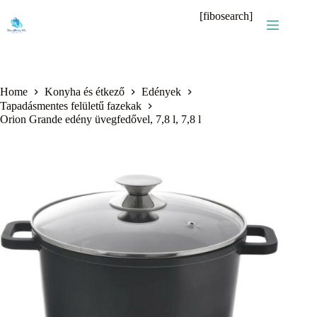
Skip
[fibosearch]
to
content
Home
Konyha és étkező
Edények
Tapadásmentes felületű fazekak
Orion Grande edény üvegfedővel, 7,8 l, 7,8 l