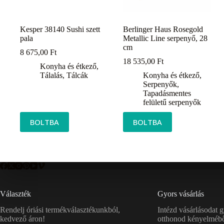
Kesper 38140 Sushi szett
Berlinger Haus Rosegold
pala
Metallic Line serpenyő, 28
cm
8 675,00
Ft
18 535,00
Ft
Konyha és étkező
,
Tálalás
,
Tálcák
Konyha és étkező
,
Serpenyők
,
Tapadásmentes
felületű serpenyők
BOLTBA
BOLTBA
Választék
Gyors vásárlás
Rendelj óriási termékválasztékunkból,
Intézd vásárlásodat 
kedvező áron!
otthonod kényelmébő