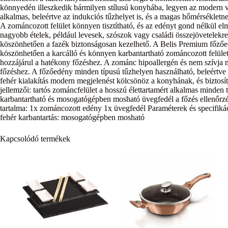
könnyedén illeszkedik bármilyen stílusú konyhába, legyen az modern
alkalmas, beleértve az indukciós tűzhelyet is, és a magas hőmérsékletnek
A zománcozott felület könnyen tisztítható, és az edényt gond nélkül elm
nagyobb ételek, például levesek, szószok vagy családi összejövetelekr
köszönhetően a fazék biztonságosan kezelhető. A Belis Premium főzőed
köszönhetően a karcálló és könnyen karbantartható zománcozott felület
hozzájárul a hatékony főzéshez. A zománc hipoallergén és nem szívja ma
főzéshez. A főzőedény minden típusú tűzhelyen használható, beleértve a
fehér kialakítás modern megjelenést kölcsönöz a konyhának, és biztosí
jellemzői: tartós zománcfelület a hosszú élettartamért alkalmas minden 
karbantartható és mosogatógépben mosható üvegfedél a főzés ellenőrz
tartalma: 1x zománcozott edény 1x üvegfedél Paraméterek és specifikác
fehér karbantartás: mosogatógépben mosható
Kapcsolódó termékek