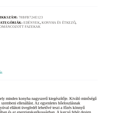
IKKSZÁM:
78BFB724E123
ATEGÓRIÁK:
EDÉNYEK
,
KONYHA ÉS ÉTKEZŐ
,
OMÁNCOZOTT FAZEKAK
ás
mely minden konyha nagyszerű kiegészítője. Kiváló minőségű
l szembeni ellenállást. Az egyenletes hőeloszlásnak
úval ellátott üvegfedél lehetővé teszi a főzés könnyű
ásában és az energiatakarékosságban. A karcsú fehér design