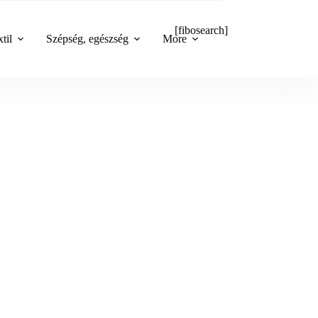
[fibosearch]
til
Szépség, egészség
More