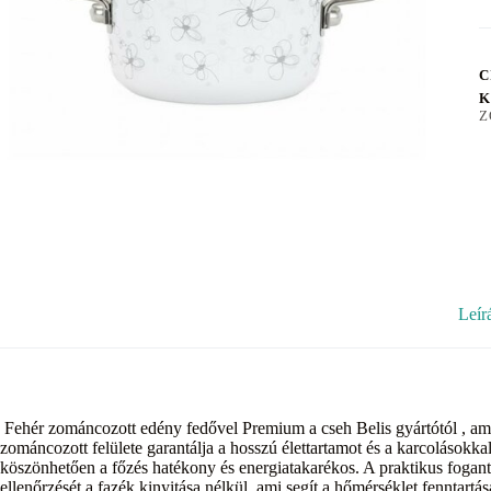
C
K
Z
Leír
Fehér zománcozott edény fedővel Premium a cseh Belis gyártótól , a
zománcozott felülete garantálja a hosszú élettartamot és a karcolásokka
köszönhetően a főzés hatékony és energiatakarékos. A praktikus foganty
ellenőrzését a fazék kinyitása nélkül, ami segít a hőmérséklet fenntart