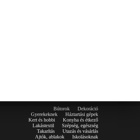
Bútorok
Dekoráció
Gyerekeknek
Háztartási gépek
Kert és hobbi
Konyha és étkező
Lakástextil
Szépség, egészség
Takarítás
Utazás és vásárlás
Ajtók, ablakok
Iskolásoknak