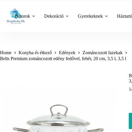
Skip
to
content
Bútorok
Dekoráció
Gyerekeknek
Háztart
Home
Konyha és étkező
Edények
Zománcozott fazekak
Belis Premium zománcozott edény fedővel, fehér, 20 cm, 3,5 l, 3,5 l
B
3
1