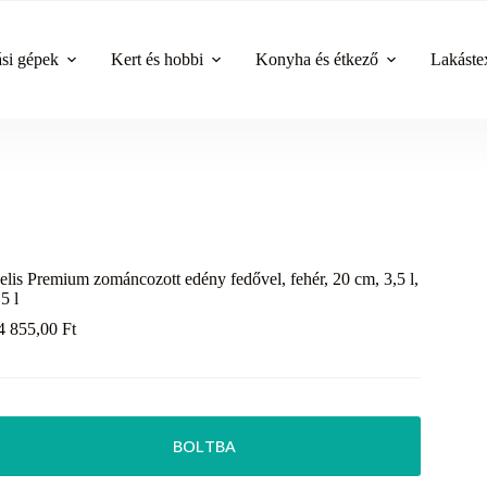
ási gépek
Kert és hobbi
Konyha és étkező
Lakástex
elis Premium zománcozott edény fedővel, fehér, 20 cm, 3,5 l,
,5 l
4 855,00
Ft
BOLTBA