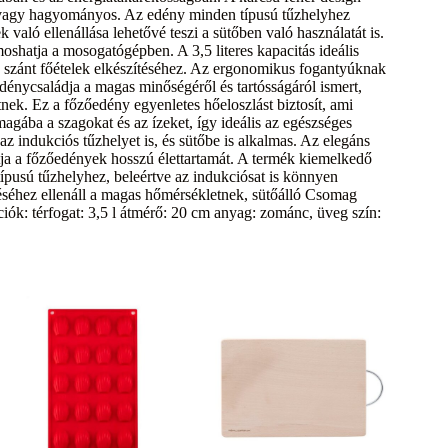
 vagy hagyományos. Az edény minden típusú tűzhelyhez
 való ellenállása lehetővé teszi a sütőben való használatát is.
oshatja a mosogatógépben. A 3,5 literes kapacitás ideális
e szánt főételek elkészítéséhez. Az ergonomikus fogantyúknak
énycsaládja a magas minőségéről és tartósságáról ismert,
nek. Ez a főzőedény egyenletes hőeloszlást biztosít, ami
gába a szagokat és az ízeket, így ideális az egészséges
z indukciós tűzhelyet is, és sütőbe is alkalmas. Az elegáns
tja a főzőedények hosszú élettartamát. A termék kiemelkedő
típusú tűzhelyhez, beleértve az indukciósat is könnyen
éséhez ellenáll a magas hőmérsékletnek, sütőálló Csomag
iók: térfogat: 3,5 l átmérő: 20 cm anyag: zománc, üveg szín: