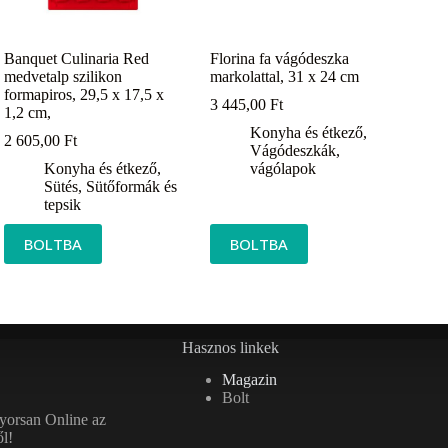
Banquet Culinaria Red
Florina fa vágódeszka
medvetalp szilikon
markolattal, 31 x 24 cm
formapiros, 29,5 x 17,5 x
3 445,00
Ft
1,2 cm,
Konyha és étkező
,
2 605,00
Ft
Vágódeszkák,
Konyha és étkező
,
vágólapok
Sütés
,
Sütőformák és
tepsik
BOLTBA
BOLTBA
Hasznos linkek
Magazin
Bolt
gyorsan Online az
l!