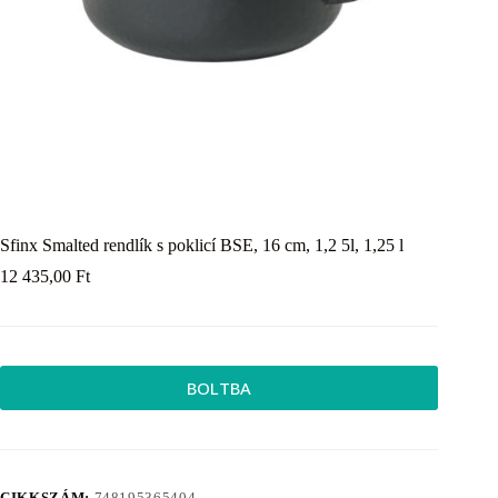
Sfinx Smalted rendlík s poklicí BSE, 16 cm, 1,2 5l, 1,25 l
12 435,00
Ft
BOLTBA
CIKKSZÁM:
748195365404