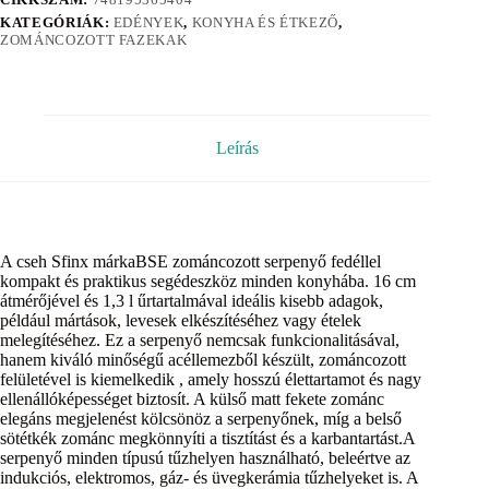
KATEGÓRIÁK:
EDÉNYEK
,
KONYHA ÉS ÉTKEZŐ
,
ZOMÁNCOZOTT FAZEKAK
Leírás
A cseh Sfinx márkaBSE zománcozott serpenyő fedéllel
kompakt és praktikus segédeszköz minden konyhába. 16 cm
átmérőjével és 1,3 l űrtartalmával ideális kisebb adagok,
például mártások, levesek elkészítéséhez vagy ételek
melegítéséhez. Ez a serpenyő nemcsak funkcionalitásával,
hanem kiváló minőségű acéllemezből készült, zománcozott
felületével is kiemelkedik , amely hosszú élettartamot és nagy
ellenállóképességet biztosít. A külső matt fekete zománc
elegáns megjelenést kölcsönöz a serpenyőnek, míg a belső
sötétkék zománc megkönnyíti a tisztítást és a karbantartást.A
serpenyő minden típusú tűzhelyen használható, beleértve az
indukciós, elektromos, gáz- és üvegkerámia tűzhelyeket is. A