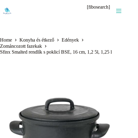
Skip
[fibosearch]
to
content
Home
Konyha és étkező
Edények
Zománcozott fazekak
Sfinx Smalted rendlík s poklicí BSE, 16 cm, 1,2 5l, 1,25 l