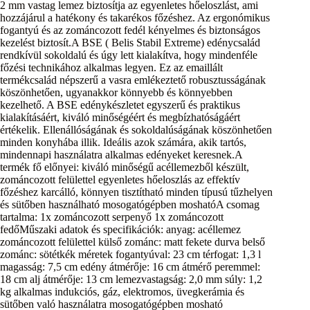
2 mm vastag lemez biztosítja az egyenletes hőeloszlást, ami
hozzájárul a hatékony és takarékos főzéshez. Az ergonómikus
fogantyú és az zománcozott fedél kényelmes és biztonságos
kezelést biztosít.A BSE ( Belis Stabil Extreme) edénycsalád
rendkívül sokoldalú és úgy lett kialakítva, hogy mindenféle
főzési technikához alkalmas legyen. Ez az emaillált
termékcsalád népszerű a vasra emlékeztető robusztusságának
köszönhetően, ugyanakkor könnyebb és könnyebben
kezelhető. A BSE edénykészletet egyszerű és praktikus
kialakításáért, kiváló minőségéért és megbízhatóságáért
értékelik. Ellenállóságának és sokoldalúságának köszönhetően
minden konyhába illik. Ideális azok számára, akik tartós,
mindennapi használatra alkalmas edényeket keresnek.A
termék fő előnyei: kiváló minőségű acéllemezből készült,
zománcozott felülettel egyenletes hőeloszlás az effektív
főzéshez karcálló, könnyen tisztítható minden típusú tűzhelyen
és sütőben használható mosogatógépben moshatóA csomag
tartalma: 1x zománcozott serpenyő 1x zománcozott
fedőMűszaki adatok és specifikációk: anyag: acéllemez
zománcozott felülettel külső zománc: matt fekete durva belső
zománc: sötétkék méretek fogantyúval: 23 cm térfogat: 1,3 l
magasság: 7,5 cm edény átmérője: 16 cm átmérő peremmel:
18 cm alj átmérője: 13 cm lemezvastagság: 2,0 mm súly: 1,2
kg alkalmas indukciós, gáz, elektromos, üvegkerámia és
sütőben való használatra mosogatógépben mosható