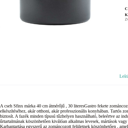
C
K
Z
Leír
A cseh Sfinx márka 40 cm átmérőjű , 30 literesGastro fekete zománcoz
elkészítéséhez, akár otthoni, akár professzionális konyhában. Tartós zo
biztosít. A fazék minden típusú tűzhelyen használható, beleértve az ind
űrtartalmának köszönhetően kiválóan alkalmas levesek, mártások vagy
Karbantartása egyszerű az zománcozott felületnek köszönhetően , amely 