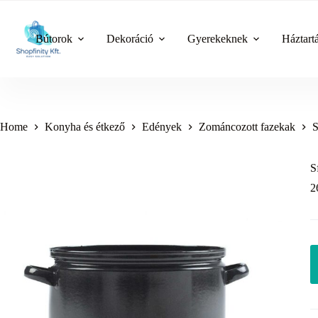
Skip
to
content
Bútorok
Dekoráció
Gyerekeknek
Háztart
Home
Konyha és étkező
Edények
Zománcozott fazekak
S
S
2