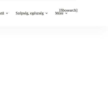
[fibosearch]
til
Szépség, egészség
More