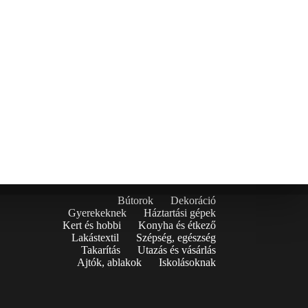
Bútorok
Dekoráció
Gyerekeknek
Háztartási gépek
Kert és hobbi
Konyha és étkező
Lakástextil
Szépség, egészség
Takarítás
Utazás és vásárlás
Ajtók, ablakok
Iskolásoknak