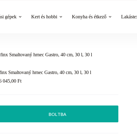
ási gépek
Kert és hobbi
Konyha és étkező
Lakástex
finx Smaltovaný hrnec Gastro, 40 cm, 30 l, 30 l
finx Smaltovaný hrnec Gastro, 40 cm, 30 l, 30 l
6 045,00
Ft
BOLTBA