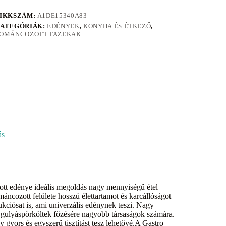
IKKSZÁM:
A1DE15340A83
ATEGÓRIÁK:
EDÉNYEK
,
KONYHA ÉS ÉTKEZŐ
,
OMÁNCOZOTT FAZEKAK
ás
ott edénye ideális megoldás nagy mennyiségű étel
máncozott felülete hosszú élettartamot és karcállóságot
ukciósat is, ami univerzális edénynek teszi. Nagy
 gulyáspörköltek főzésére nagyobb társaságok számára.
gyors és egyszerű tisztítást tesz lehetővé.A Gastro