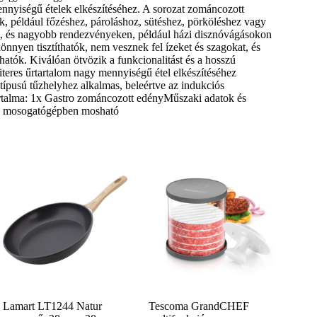
mennyiségű ételek elkészítéséhez. A sorozat zománcozott
k, például főzéshez, pároláshoz, sütéshez, pörköléshez vagy
nt, és nagyobb rendezvényeken, például házi disznóvágásokon
nyen tisztíthatók, nem vesznek fel ízeket és szagokat, és
hatók. Kiválóan ötvözik a funkcionalitást és a hosszú
literes űrtartalom nagy mennyiségű étel elkészítéséhez
 típusú tűzhelyhez alkalmas, beleértve az indukciós
 tartalma: 1x Gastro zománcozott edényMűszaki adatok és
ás: mosogatógépben mosható
Lamart LT1244 Natur
Tescoma GrandCHEF