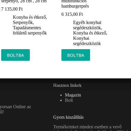
serpenyő, 28 cm , 28 cm
multifunkciós
hamburgerprés
7 135,00
Ft
6 315,00
Ft
Konyha és étkező
,
Serpenyők
,
Egyéb konyhai
Tapadásmentes
segédeszközök
,
felületű serpenyők
Konyha és étkező
,
Konyhai
segédeszközök
BOLTBA
BOLTBA
Hasznos linkek
Magazin
Bolt
gyorsan Online az
l!
Gyors kiszállítás
Termékeinket minden esetben a vevő