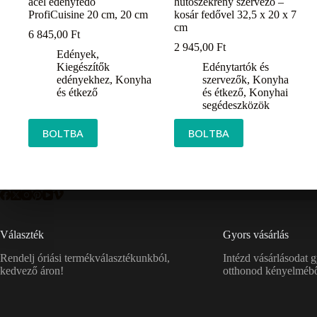
acél edényfedő
hűtőszekrény szervező –
ProfiCuisine 20 cm, 20 cm
kosár fedővel 32,5 x 20 x 7
cm
6 845,00
Ft
2 945,00
Ft
Edények
,
Kiegészítők
Edénytartók és
edényekhez
,
Konyha
szervezők
,
Konyha
és étkező
és étkező
,
Konyhai
segédeszközök
BOLTBA
BOLTBA
Választék
Gyors vásárlás
Rendelj óriási termékválasztékunkból,
Intézd vásárlásodat 
kedvező áron!
otthonod kényelmébő