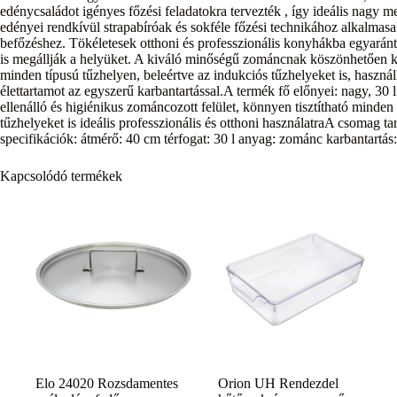
edénycsaládot igényes főzési feladatokra tervezték , így ideális nagy 
edényei rendkívül strapabíróak és sokféle főzési technikához alkalmasa
befőzéshez. Tökéletesek otthoni és professzionális konyhákba egyará
is megállják a helyüket. A kiváló minőségű zománcnak köszönhetően kön
minden típusú tűzhelyen, beleértve az indukciós tűzhelyeket is, használ
élettartamot az egyszerű karbantartással.A termék fő előnyei: nagy, 30 
ellenálló és higiénikus zománcozott felület, könnyen tisztítható minden
tűzhelyeket is ideális professzionális és otthoni használatraA csomag
specifikációk: átmérő: 40 cm térfogat: 30 l anyag: zománc karbantart
Kapcsolódó termékek
Elo 24020 Rozsdamentes
Orion UH Rendezdel