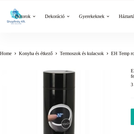
Skip
to
content
Bútorok
Dekoráció
Gyerekeknek
Háztart
Home
Konyha és étkező
Termoszok és kulacsok
EH Temp roz
E
f
3