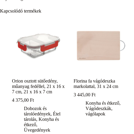
Kapcsolódó termékek
Orion osztott sütőedény,
Florina fa vágódeszka
műanyag fedéllel, 21 x 16 x
markolattal, 31 x 24 cm
7 cm, 21 x 16 x 7 cm
3 445,00
Ft
4 375,00
Ft
Konyha és étkező
,
Dobozok és
Vágódeszkák,
tárolóedények
,
Étel
vágólapok
tárolás
,
Konyha és
étkező
,
Üvegedények