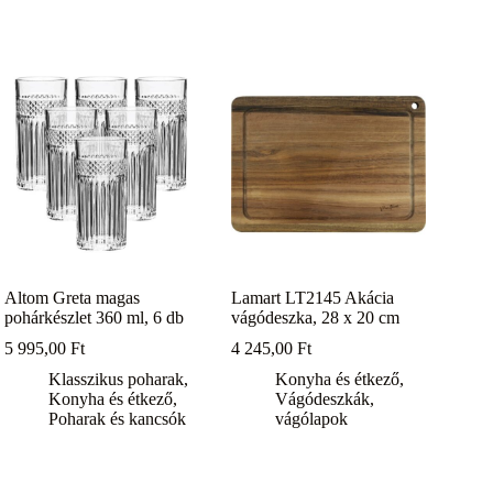
Altom Greta magas
Lamart LT2145 Akácia
pohárkészlet 360 ml, 6 db
vágódeszka, 28 x 20 cm
5 995,00
Ft
4 245,00
Ft
Klasszikus poharak
,
Konyha és étkező
,
Konyha és étkező
,
Vágódeszkák,
Poharak és kancsók
vágólapok