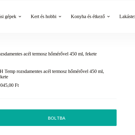
ási gépek
Kert és hobbi
Konyha és étkező
Lakástex
sdamentes acél termosz hőmérővel 450 ml, fekete
H Temp rozsdamentes acél termosz hőmérővel 450 ml,
ekete
 045,00
Ft
BOLTBA