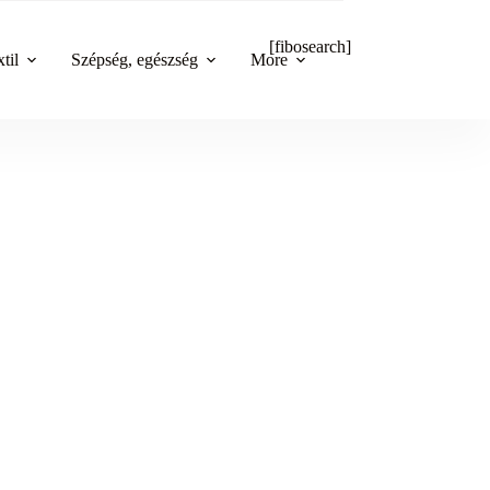
[fibosearch]
til
Szépség, egészség
More