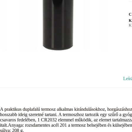
C
K
K
Leír
A praktikus duplafalú termosz alkalmas kirándulásokhoz, horgászáshoz
hosszabb ideig szeretné tartani. A termoszhoz tartozik egy szűrő a 
csavaros fedelében, 1 CR2032 elemmel működik, az elemet tartalmazza, 
italt.Anyaga: rozsdamentes acél 201 a termosz belsejében és külsejébe
súlya: 208 g.