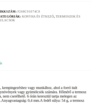
IKKSZÁM:
F268C91074C8
ATEGÓRIÁK:
KONYHA ÉS ÉTKEZŐ
,
TERMOSZOK ÉS
ULACSOK
ás
, kempingezéshez vagy munkához, ahol a forró italt
gyógynövények vagy gyümölcsök számára. Hőmérő a termosz
nem cserélhető. 6 órán keresztül tartja melegen az
n.Anyagvastagság: 0,4 mm.A fedél súlya: 54 g, a termosz