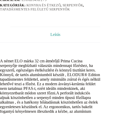
KATEGÓRIÁK:
KONYHA ÉS ÉTKEZŐ
,
SERPENYŐK
,
TAPADÁSMENTES FELÜLETŰ SERPENYŐK
Leírás
A német ELO márka 32 cm átmérőjű Prima Cucina
serpenyője megbízható választás mindennapi főzéshez, ha
egyszerű, egészséges ételkészítést és könnyű tisztítást keres.
Könnyű, de tartós alumíniumból készült , ELODUR® Edition
tapadásmentes felülettel, amely minimális zsírral és égés nélkül
lehetővé teszi a főzést. Ez a modern ásványi-kerámia felület
nem tartalmaz PFAS-t, ezért ideális mindenkinek, aki
környezetbarát módon szeret főzni.A perforált indukciós
aljnak köszönhetően a serpenyő minden típusú főzőlapra
alkalmas , és a hatékony hőátadásnak köszönhetően az ételek
egyenletesen készülnek el. Az ergonomikus, tartós bakelit
fogantyú kényelmesen illeszkedik a kézbe, az alumínium