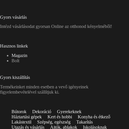
Gyors vásárlás
Intézd vásárlásodat gyorsan Online az otthonod kényelméből!
Hasznos linkek
Magazin
Bolt
Gyors kiszállítás
Termékeinket minden esetben a vevő igényeinek
figyelembevételével szállítjuk ki.
Bútorok
Dekoráció
Gyerekeknek
Háztartási gépek
Kert és hobbi
Konyha és étkező
Lakástextil
Szépség, egészség
Takarítás
Utazás és vásárlás
Ajtók, ablakok
Iskolásoknak