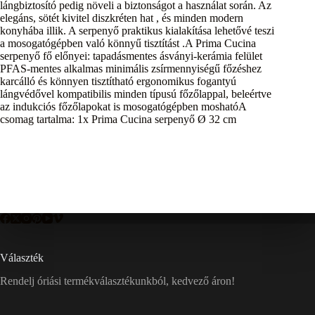
lángbiztosító pedig növeli a biztonságot a használat során. Az
elegáns, sötét kivitel diszkréten hat , és minden modern
konyhába illik. A serpenyő praktikus kialakítása lehetővé teszi
a mosogatógépben való könnyű tisztítást .A Prima Cucina
serpenyő fő előnyei: tapadásmentes ásványi-kerámia felület
PFAS-mentes alkalmas minimális zsírmennyiségű főzéshez
karcálló és könnyen tisztítható ergonomikus fogantyú
lángvédővel kompatibilis minden típusú főzőlappal, beleértve
az indukciós főzőlapokat is mosogatógépben moshatóA
csomag tartalma: 1x Prima Cucina serpenyő Ø 32 cm
Választék
Rendelj óriási termékválasztékunkból, kedvező áron!