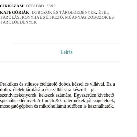
CIKKSZÁM:
D7F8D8D15893
KATEGÓRIÁK:
DOBOZOK ÉS TÁROLÓEDÉNYEK
,
ÉTEL
TÁROLÁS
,
KONYHA ÉS ÉTKEZŐ
,
MŰANYAG DOBOZOK ÉS
TÁROLÓEDÉNYEK
Leírás
Praktikus és stílusos ételtároló doboz késsel és villával. Ez a
doboz ételek tárolására és szállítására készült – pl.
szendvicskenyerek, kekszek számára. Egyszerűen kivehető
speciális edénnyel. A Lunch & Go termékek jól szigetelnek,
mosogatógépben és mikrohullámú sütőben is használhatók.