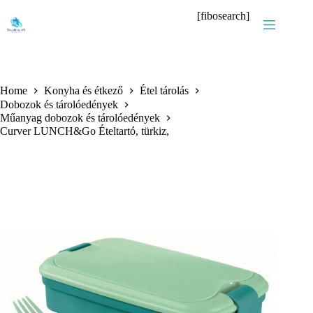
Skip
[fibosearch]
to
content
Home
Konyha és étkező
Étel tárolás
Dobozok és tárolóedények
Műanyag dobozok és tárolóedények
Curver LUNCH&Go Ételtartó, türkiz,