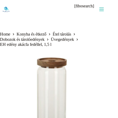
Skip
[fibosearch]
to
content
Home
Konyha és étkező
Étel tárolás
Dobozok és tárolóedények
Üvegedények
EH edény akácfa fedéllel, 1,5 l