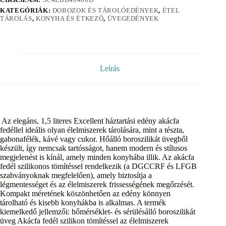
KATEGÓRIÁK:
DOBOZOK ÉS TÁROLÓEDÉNYEK
,
ÉTEL
TÁROLÁS
,
KONYHA ÉS ÉTKEZŐ
,
ÜVEGEDÉNYEK
Leírás
Az elegáns, 1,5 literes Excellent háztartási edény akácfa
fedéllel ideális olyan élelmiszerek tárolására, mint a tészta,
gabonafélék, kávé vagy cukor. Hőálló boroszilikát üvegből
készült, így nemcsak tartósságot, hanem modern és stílusos
megjelenést is kínál, amely minden konyhába illik. Az akácfa
fedél szilikonos tömítéssel rendelkezik (a DGCCRF és LFGB
szabványoknak megfelelően), amely biztosítja a
légmentességet és az élelmiszerek frissességének megőrzését.
Kompakt méretének köszönhetően az edény könnyen
tárolható és kisebb konyhákba is alkalmas. A termék
kiemelkedő jellemzői: hőmérséklet- és sérülésálló boroszilikát
üveg Akácfa fedél szilikon tömítéssel az élelmiszerek