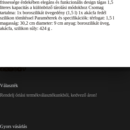
frissessége érdekében elegáns és funkcionális design tágas 1,5
literes kapacitás a különböző tárolási módokhoz Csomag
tartalma: 1x boroszilikát üvegedény (1,5 l) 1x akácfa fedél
szilikon tömítéssel Paraméterek és specifikációk: térfogat: 1,5 l
magasság: 30,2 cm diameter: 9 cm anyag: boroszilikát üveg,
akácfa, szilikon súly: 424 g .
Választék
Rendelj óriási termékválasztékunkból, kedvező áron!
Gyors vásárlás