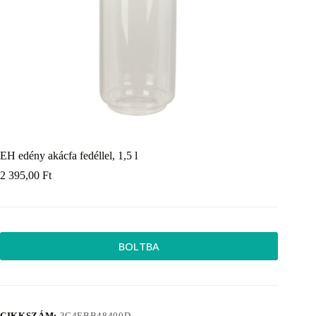
EH edény akácfa fedéllel, 1,5 l
2 395,00
Ft
BOLTBA
CIKKSZÁM:
3C4EBB48400D