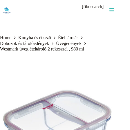
Skip
[fibosearch]
to
content
Home
Konyha és étkező
Étel tárolás
Dobozok és tárolóedények
Üvegedények
Westmark üveg ételtároló 2 rekesszel , 980 ml