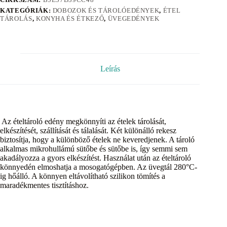
KATEGÓRIÁK:
DOBOZOK ÉS TÁROLÓEDÉNYEK
,
ÉTEL
TÁROLÁS
,
KONYHA ÉS ÉTKEZŐ
,
ÜVEGEDÉNYEK
Leírás
Az ételtároló edény megkönnyíti az ételek tárolását,
elkészítését, szállítását és tálalását. Két különálló rekesz
biztosítja, hogy a különböző ételek ne keveredjenek. A tároló
alkalmas mikrohullámú sütőbe és sütőbe is, így semmi sem
akadályozza a gyors elkészítést. Használat után az ételtároló
könnyedén elmoshatja a mosogatógépben. Az üvegtál 280°C-
ig hőálló. A könnyen eltávolítható szilikon tömítés a
maradékmentes tisztításhoz.