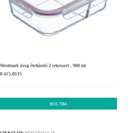
Westmark üveg ételtároló 2 rekesszel , 980 ml
8 415,00
Ft
BOLTBA
CIKKSZÁM:
B5E57D39CC48