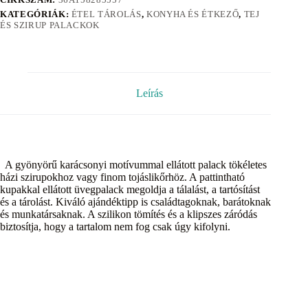
KATEGÓRIÁK:
ÉTEL TÁROLÁS
,
KONYHA ÉS ÉTKEZŐ
,
TEJ
ÉS SZIRUP PALACKOK
Leírás
A gyönyörű karácsonyi motívummal ellátott palack tökéletes
házi szirupokhoz vagy finom tojáslikőrhöz. A pattintható
kupakkal ellátott üvegpalack megoldja a tálalást, a tartósítást
és a tárolást. Kiváló ajándéktipp is családtagoknak, barátoknak
és munkatársaknak. A szilikon tömítés és a klipszes záródás
biztosítja, hogy a tartalom nem fog csak úgy kifolyni.