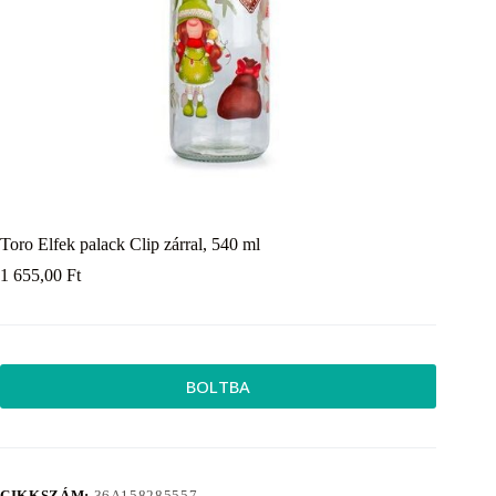
Toro Elfek palack Clip zárral, 540 ml
1 655,00
Ft
BOLTBA
CIKKSZÁM:
36A158285557