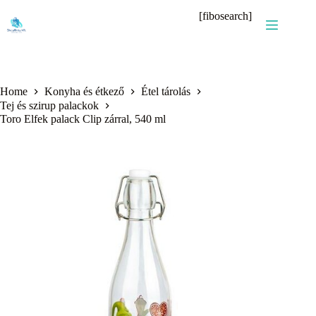
Skip
[fibosearch]
to
content
Home
Konyha és étkező
Étel tárolás
Tej és szirup palackok
Toro Elfek palack Clip zárral, 540 ml