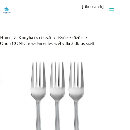
Skip
[fibosearch]
to
content
Home
Konyha és étkező
Evőeszközök
Orion CONIC rozsdamentes acél villa 3 db-os szett