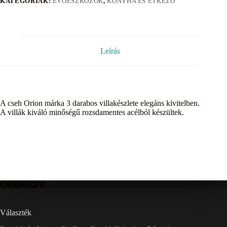
KATEGÓRIÁK:
EVŐESZKÖZÖK
,
KONYHA ÉS ÉTKEZŐ
Leírás
A cseh Orion márka 3 darabos villakészlete elegáns kivitelben.
A villák kiváló minőségű rozsdamentes acélból készültek.
Választék