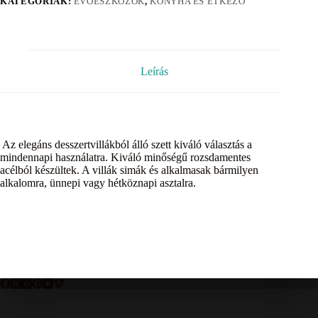
KATEGÓRIÁK:
EVŐESZKÖZÖK
,
KONYHA ÉS ÉTKEZŐ
Leírás
Az elegáns desszertvillákból álló szett kiváló választás a
mindennapi használatra. Kiváló minőségű rozsdamentes
acélból készültek. A villák simák és alkalmasak bármilyen
alkalomra, ünnepi vagy hétköznapi asztalra.