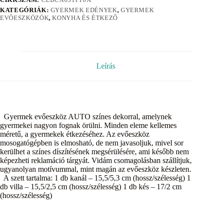
KATEGÓRIÁK:
GYERMEK EDÉNYEK
,
GYERMEK
EVŐESZKÖZÖK
,
KONYHA ÉS ÉTKEZŐ
Leírás
Gyermek evőeszköz AUTO színes dekorral, amelynek
gyermekei nagyon fognak örülni. Minden eleme kellemes
méretű, a gyermekek étkezéséhez. Az evőeszköz
mosogatógépben is elmosható, de nem javasoljuk, mivel sor
kerülhet a színes díszítésének megsérülésére, ami később nem
képezheti reklamáció tárgyát. Vidám csomagolásban szállítjuk,
ugyanolyan motívummal, mint magán az evőeszköz készleten.
A szett tartalma: 1 db kanál – 15,5/5,3 cm (hossz/szélesség) 1
db villa – 15,5/2,5 cm (hossz/szélesség) 1 db kés – 17/2 cm
(hossz/szélesség)