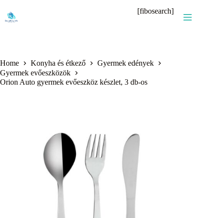
Skip
[fibosearch]
to
content
Home
Konyha és étkező
Gyermek edények
Gyermek evőeszközök
Orion Auto gyermek evőeszköz készlet, 3 db-os