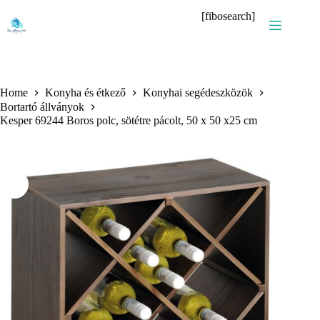
Skip
[fibosearch]
to
content
Home
Konyha és étkező
Konyhai segédeszközök
Bortartó állványok
Kesper 69244 Boros polc, sötétre pácolt, 50 x 50 x25 cm