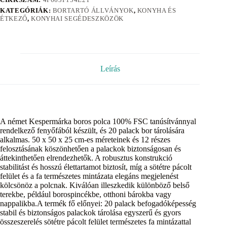
KATEGÓRIÁK:
BORTARTÓ ÁLLVÁNYOK
,
KONYHA ÉS
ÉTKEZŐ
,
KONYHAI SEGÉDESZKÖZÖK
Leírás
A német Kespermárka boros polca 100% FSC tanúsítvánnyal
rendelkező fenyőfából készült, és 20 palack bor tárolására
alkalmas. 50 x 50 x 25 cm-es méreteinek és 12 részes
felosztásának köszönhetően a palackok biztonságosan és
áttekinthetően elrendezhetők. A robusztus konstrukció
stabilitást és hosszú élettartamot biztosít, míg a sötétre pácolt
felület és a fa természetes mintázata elegáns megjelenést
kölcsönöz a polcnak. Kiválóan illeszkedik különböző belső
terekbe, például borospincékbe, otthoni bárokba vagy
nappalikba.A termék fő előnyei: 20 palack befogadóképesség
stabil és biztonságos palackok tárolása egyszerű és gyors
összeszerelés sötétre pácolt felület természetes fa mintázattal