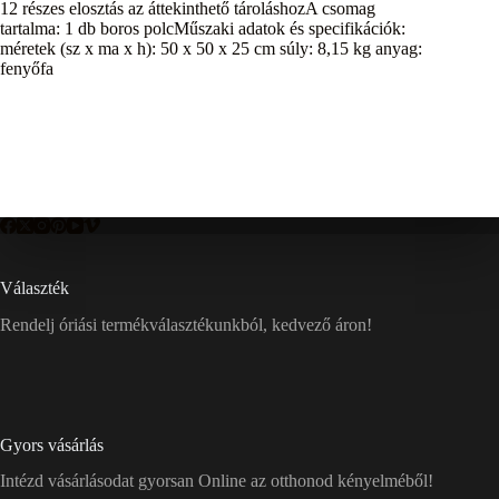
12 részes elosztás az áttekinthető tároláshozA csomag
tartalma: 1 db boros polcMűszaki adatok és specifikációk:
méretek (sz x ma x h): 50 x 50 x 25 cm súly: 8,15 kg anyag:
fenyőfa
Választék
Rendelj óriási termékválasztékunkból, kedvező áron!
Gyors vásárlás
Intézd vásárlásodat gyorsan Online az otthonod kényelméből!