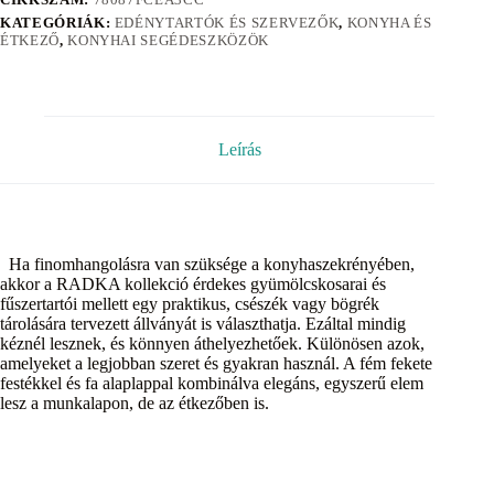
KATEGÓRIÁK:
EDÉNYTARTÓK ÉS SZERVEZŐK
,
KONYHA ÉS
ÉTKEZŐ
,
KONYHAI SEGÉDESZKÖZÖK
Leírás
Ha finomhangolásra van szüksége a konyhaszekrényében,
akkor a RADKA kollekció érdekes gyümölcskosarai és
fűszertartói mellett egy praktikus, csészék vagy bögrék
tárolására tervezett állványát is választhatja. Ezáltal mindig
kéznél lesznek, és könnyen áthelyezhetőek. Különösen azok,
amelyeket a legjobban szeret és gyakran használ. A fém fekete
festékkel és fa alaplappal kombinálva elegáns, egyszerű elem
lesz a munkalapon, de az étkezőben is.