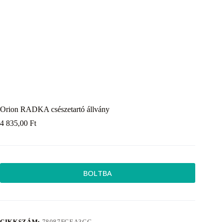
Orion RADKA csészetartó állvány
4 835,00
Ft
BOLTBA
CIKKSZÁM:
78087FCEA3CC