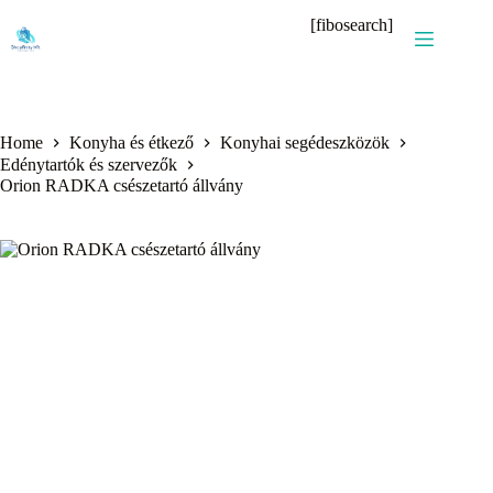
Skip
[fibosearch]
to
content
Home
Konyha és étkező
Konyhai segédeszközök
Edénytartók és szervezők
Orion RADKA csészetartó állvány