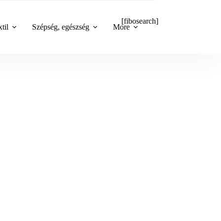
[fibosearch]
til
Szépség, egészség
More