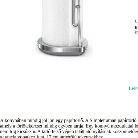
C
K
É
Leír
A konyhában mindig jól jön egy papírtörlő. A Simplehuman papírtörlő tar
amely a törlőtekercset mindig egyben tartja. Egy könnyű mozdulattal lev
nem fog kicsúszni. A tartó felső végén található nyílásnak köszönhetőe
garancia vonatkozik rá. 17 cm átmérőjű tekercsekhez.