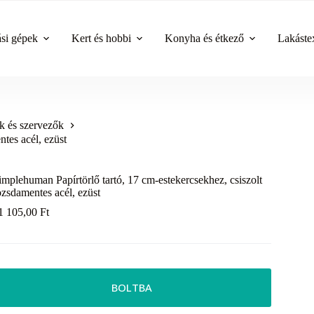
ási gépek
Kert és hobbi
Konyha és étkező
Lakástex
k és szervezők
tes acél, ezüst
implehuman Papírtörlő tartó, 17 cm-estekercsekhez, csiszolt
ozsdamentes acél, ezüst
1 105,00
Ft
BOLTBA