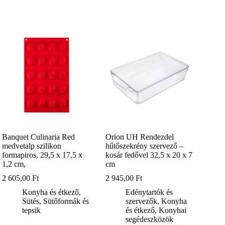
Banquet Culinaria Red
Orion UH Rendezdel
medvetalp szilikon
hűtőszekrény szervező –
formapiros, 29,5 x 17,5 x
kosár fedővel 32,5 x 20 x 7
1,2 cm,
cm
2 605,00
Ft
2 945,00
Ft
Konyha és étkező
,
Edénytartók és
Sütés
,
Sütőformák és
szervezők
,
Konyha
tepsik
és étkező
,
Konyhai
segédeszközök