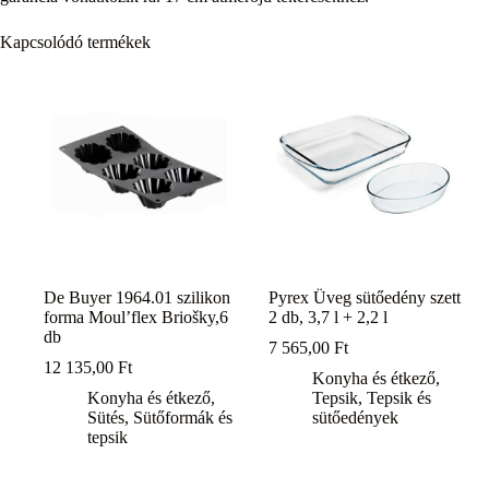
Kapcsolódó termékek
De Buyer 1964.01 szilikon
Pyrex Üveg sütőedény szett
forma Moul’flex Briošky,6
2 db, 3,7 l + 2,2 l
db
7 565,00
Ft
12 135,00
Ft
Konyha és étkező
,
Konyha és étkező
,
Tepsik
,
Tepsik és
Sütés
,
Sütőformák és
sütőedények
tepsik