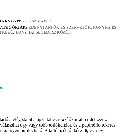
IKKSZÁM:
21F756374B82
ATEGÓRIÁK:
EDÉNYTARTÓK ÉS SZERVEZŐK
,
KONYHA ÉS
TKEZŐ
,
KONYHAI SEGÉDESZKÖZÖK
ás
tója elég stabil alapzattal és rögzítőkarral rendelkezik,
álaszthat egy vagy több törlőkendőt, és a papírtörlő tekercs
n könnyen hordozható. A tartó acélból készült, és 5 év