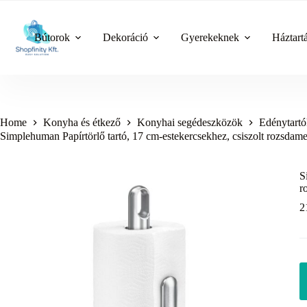
Skip
to
content
Bútorok
Dekoráció
Gyerekeknek
Háztart
Home
Konyha és étkező
Konyhai segédeszközök
Edénytartó
Simplehuman Papírtörlő tartó, 17 cm-estekercsekhez, csiszolt rozsdamen
S
r
2