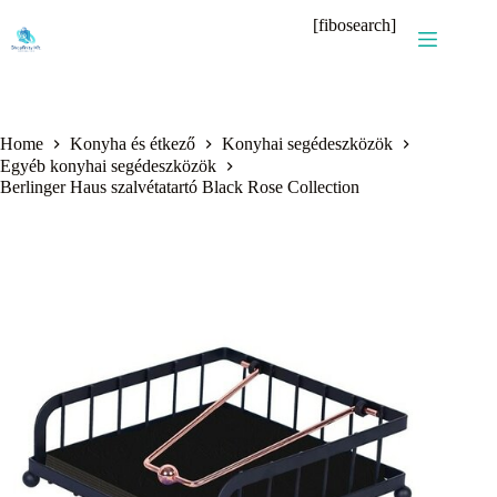
Skip
[fibosearch]
to
content
Home
Konyha és étkező
Konyhai segédeszközök
Egyéb konyhai segédeszközök
Berlinger Haus szalvétatartó Black Rose Collection