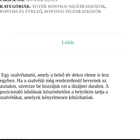
KATEGÓRIÁK:
EGYÉB KONYHAI SEGÉDESZKÖZÖK
,
KONYHA ÉS ÉTKEZŐ
,
KONYHAI SEGÉDESZKÖZÖK
Leírás
Egy szalvétatartó, amely a belső tér dekor eleme is lesz
egyben. Ha a szalvétái még rendezetlenül hevernek az
asztalon, szerezze be hozzájuk ezt a dizájner darabot. A
pozicionáló labdának köszönhetően a helyükön tartja a
szalvétákat, amelyek kényelmesen kihúzhatóak.