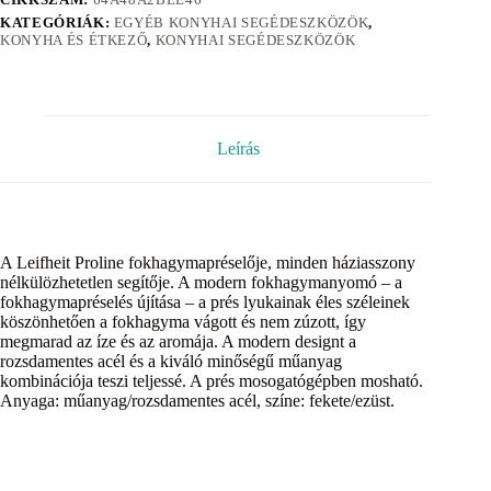
KATEGÓRIÁK:
EGYÉB KONYHAI SEGÉDESZKÖZÖK
,
KONYHA ÉS ÉTKEZŐ
,
KONYHAI SEGÉDESZKÖZÖK
Leírás
A Leifheit Proline fokhagymapréselője, minden háziasszony
nélkülözhetetlen segítője. A modern fokhagymanyomó – a
fokhagymapréselés újítása – a prés lyukainak éles széleinek
köszönhetően a fokhagyma vágott és nem zúzott, így
megmarad az íze és az aromája. A modern designt a
rozsdamentes acél és a kiváló minőségű műanyag
kombinációja teszi teljessé. A prés mosogatógépben mosható.
Anyaga: műanyag/rozsdamentes acél, színe: fekete/ezüst.