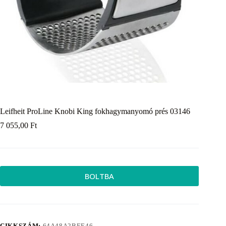
Leifheit ProLine Knobi King fokhagymanyomó prés 03146
7 055,00
Ft
BOLTBA
CIKKSZÁM:
64A48A2BEE46