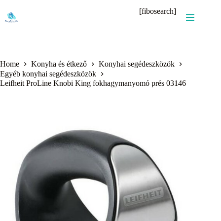
Skip
[fibosearch]
to
content
Home
Konyha és étkező
Konyhai segédeszközök
Egyéb konyhai segédeszközök
Leifheit ProLine Knobi King fokhagymanyomó prés 03146