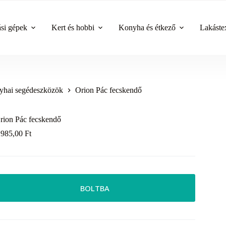
ási gépek
Kert és hobbi
Konyha és étkező
Lakástex
yhai segédeszközök
Orion Pác fecskendő
rion Pác fecskendő
 985,00
Ft
BOLTBA