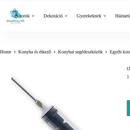
Skip
to
content
Bútorok
Dekoráció
Gyerekeknek
Háztart
Home
Konyha és étkező
Konyhai segédeszközök
Egyéb kon
O
1