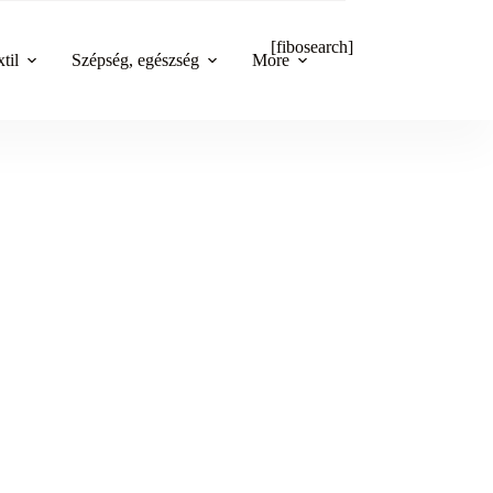
[fibosearch]
til
Szépség, egészség
More