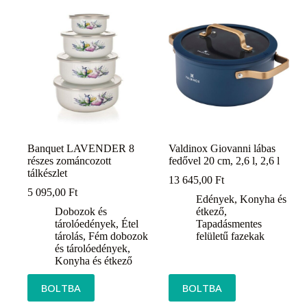
Banquet LAVENDER 8
Valdinox Giovanni lábas
részes zománcozott
fedővel 20 cm, 2,6 l, 2,6 l
tálkészlet
13 645,00
Ft
5 095,00
Ft
Edények
,
Konyha és
Dobozok és
étkező
,
tárolóedények
,
Étel
Tapadásmentes
tárolás
,
Fém dobozok
felületű fazekak
és tárolóedények
,
Konyha és étkező
BOLTBA
BOLTBA