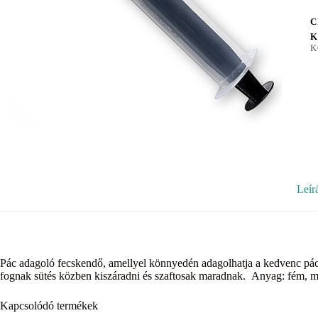
C
K
K
Leír
Pác adagoló fecskendő, amellyel könnyedén adagolhatja a kedvenc pác
fognak sütés közben kiszáradni és szaftosak maradnak. Anyag: fém, 
Kapcsolódó termékek