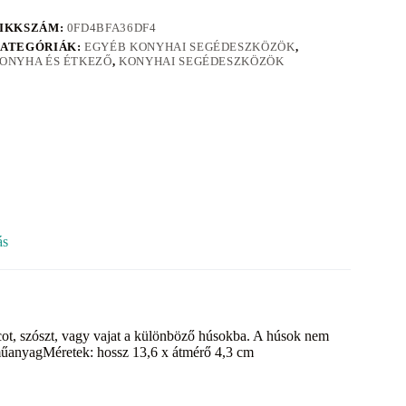
IKKSZÁM:
0FD4BFA36DF4
ATEGÓRIÁK:
EGYÉB KONYHAI SEGÉDESZKÖZÖK
,
ONYHA ÉS ÉTKEZŐ
,
KONYHAI SEGÉDESZKÖZÖK
ás
ot, szószt, vagy vajat a különböző húsokba. A húsok nem
műanyagMéretek: hossz 13,6 x átmérő 4,3 cm