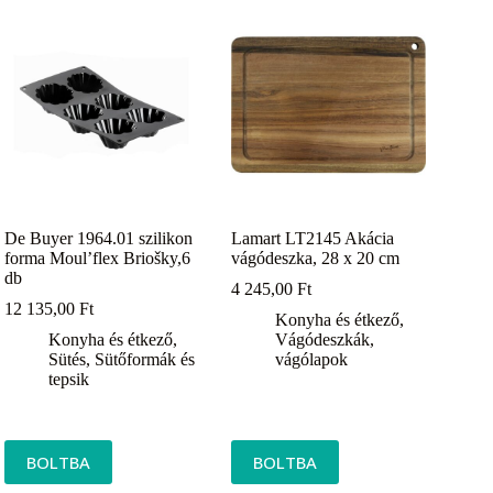
De Buyer 1964.01 szilikon
Lamart LT2145 Akácia
forma Moul’flex Briošky,6
vágódeszka, 28 x 20 cm
db
4 245,00
Ft
12 135,00
Ft
Konyha és étkező
,
Konyha és étkező
,
Vágódeszkák,
Sütés
,
Sütőformák és
vágólapok
tepsik
BOLTBA
BOLTBA