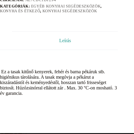
KATEGÓRIÁK:
EGYÉB KONYHAI SEGÉDESZKÖZÖK
,
KONYHA ÉS ÉTKEZŐ
,
KONYHAI SEGÉDESZKÖZÖK
Leírás
Ez a tasak kitűnő kenyerek, fehér és barna pékáruk stb.
higiénikus tárolására. A tasak megóvja a pékárut a
kiszáradástól és keményedéstől, hosszan tartó frisseséget
biztosít. Húzózsinórral ellátott zár . Max. 30 °C-on mosható. 3
év garancia.