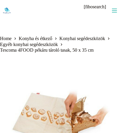
Skip
[fibosearch]
to
content
Home
Konyha és étkező
Konyhai segédeszközök
Egyéb konyhai segédeszközök
Tescoma 4FOOD pékáru tároló tasak, 50 x 35 cm