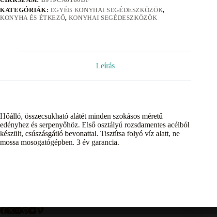
KATEGÓRIÁK:
EGYÉB KONYHAI SEGÉDESZKÖZÖK
,
KONYHA ÉS ÉTKEZŐ
,
KONYHAI SEGÉDESZKÖZÖK
Leírás
Hőálló, összecsukható alátét minden szokásos méretű
edényhez és serpenyőhöz. Első osztályú rozsdamentes acélból
készült, csúszásgátló bevonattal. Tisztítsa folyó víz alatt, ne
mossa mosogatógépben. 3 év garancia.