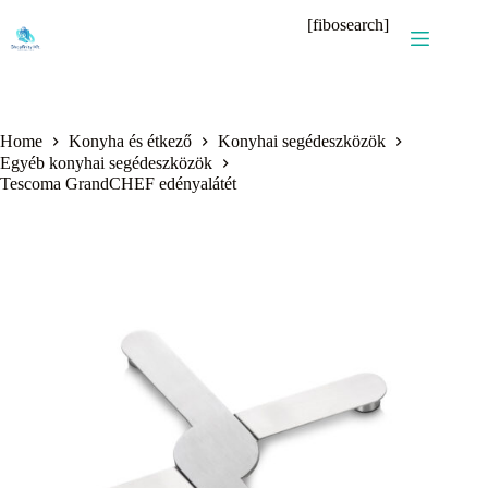
Skip
[fibosearch]
to
content
Home
Konyha és étkező
Konyhai segédeszközök
Egyéb konyhai segédeszközök
Tescoma GrandCHEF edényalátét