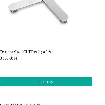
Tescoma GrandCHEF edényalátét
3 165,00
Ft
BOLTBA
CIKKSZÁM:
B919CA6180DF