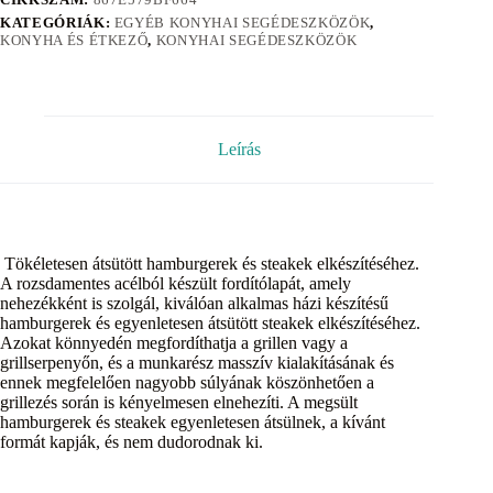
KATEGÓRIÁK:
EGYÉB KONYHAI SEGÉDESZKÖZÖK
,
KONYHA ÉS ÉTKEZŐ
,
KONYHAI SEGÉDESZKÖZÖK
Leírás
Tökéletesen átsütött hamburgerek és steakek elkészítéséhez.
A rozsdamentes acélból készült fordítólapát, amely
nehezékként is szolgál, kiválóan alkalmas házi készítésű
hamburgerek és egyenletesen átsütött steakek elkészítéséhez.
Azokat könnyedén megfordíthatja a grillen vagy a
grillserpenyőn, és a munkarész masszív kialakításának és
ennek megfelelően nagyobb súlyának köszönhetően a
grillezés során is kényelmesen elnehezíti. A megsült
hamburgerek és steakek egyenletesen átsülnek, a kívánt
formát kapják, és nem dudorodnak ki.