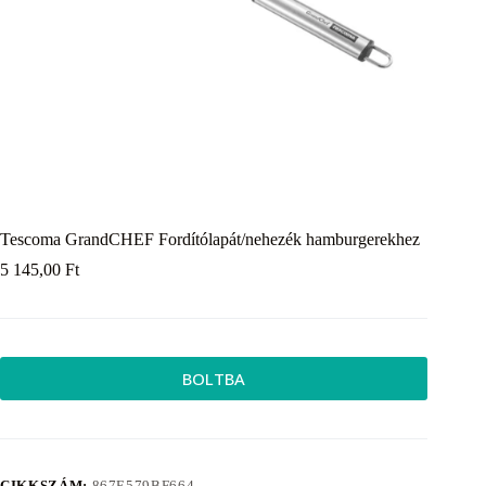
Tescoma GrandCHEF Fordítólapát/nehezék hamburgerekhez
5 145,00
Ft
BOLTBA
CIKKSZÁM:
867E579BF664